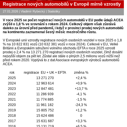
Registrace nových automobilů v Evropě mírně vzrostly
27.01.2026 | Vladimír Rybecký | Statistiky
V roce 2025 se počet registrací nových automobilů v EU podle údajů ACEA
zvýšil o 1,8 % ve srovnání s rokem 2024. Celkový objem však zůstává
daleko za úrovní před pandemií, i když v prosinci prodej nových automobilů
na kontinentu zaznamenal šestý měsíc meziročního růstu.
V Evropské unii vzrostly registrace nových osobních vozidel v roce 2025 o 1,8
% na 10 822 831 vozů (10 632 381 vozů v roce 2024). Celkové v EU, Velké
Británii a Evropském sdružení volného obchodu EFTA v roce 2025 vzrostl
prodej o 2,4 % na 13 271 270 registrací nových osobních vozidel, čímž dosáhl
nejvyšší objem za pět let. Zůstal ale stále o plných 2,5 milionu vozů nižší než
před rokem 2020. Vyplývá to z dat Asociace evropských výrobců automobilů
ACEA.
rok
registrace EU + UK + EFTA
změna %
2025
13 271 270
+2,4 %
2024
12 963 614
+0,9 %
2023
12 847 481
+13,7 %
2022
11 286 939
-4,1 %
2021
11 774 885
-1,5 %
2020
11 961 182
-24,3 %
2019
15 805 752
+1,2 %
2018
15 624 486
0
2017
15 631 687
+3,3 %
2016
15 131 719
+6,5 %