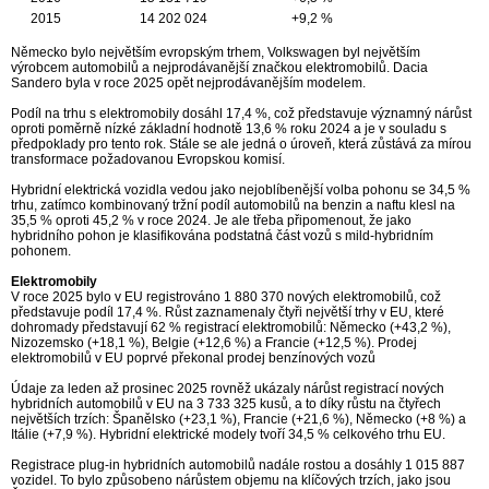
2015
14 202 024
+9,2 %
Německo bylo největším evropským trhem, Volkswagen byl největším
výrobcem automobilů a nejprodávanější značkou elektromobilů. Dacia
Sandero byla v roce 2025 opět nejprodávanějším modelem.
Podíl na trhu s elektromobily dosáhl 17,4 %, což představuje významný nárůst
oproti poměrně nízké základní hodnotě 13,6 % roku 2024 a je v souladu s
předpoklady pro tento rok. Stále se ale jedná o úroveň, která zůstává za mírou
transformace požadovanou Evropskou komisí.
Hybridní elektrická vozidla vedou jako nejoblíbenější volba pohonu se 34,5 %
trhu, zatímco kombinovaný tržní podíl automobilů na benzin a naftu klesl na
35,5 % oproti 45,2 % v roce 2024. Je ale třeba připomenout, že jako
hybridního pohon je klasifikována podstatná část vozů s mild-hybridním
pohonem.
Elektromobily
V roce 2025 bylo v EU registrováno 1 880 370 nových elektromobilů, což
představuje podíl 17,4 %. Růst zaznamenaly čtyři největší trhy v EU, které
dohromady představují 62 % registrací elektromobilů: Německo (+43,2 %),
Nizozemsko (+18,1 %), Belgie (+12,6 %) a Francie (+12,5 %). Prodej
elektromobilů v EU poprvé překonal prodej benzínových vozů
Údaje za leden až prosinec 2025 rovněž ukázaly nárůst registrací nových
hybridních automobilů v EU na 3 733 325 kusů, a to díky růstu na čtyřech
největších trzích: Španělsko (+23,1 %), Francie (+21,6 %), Německo (+8 %) a
Itálie (+7,9 %). Hybridní elektrické modely tvoří 34,5 % celkového trhu EU.
Registrace plug-in hybridních automobilů nadále rostou a dosáhly 1 015 887
vozidel. To bylo způsobeno nárůstem objemu na klíčových trzích, jako jsou