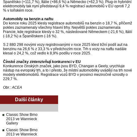
Španělsko (+111,7 %), Itálie (+86,6 %) a Německo (+62,3 %). Plug-in hybridní
elektromobily tak nyní představují 9,4 % registrací automobilů v EU oproti 7,2
% v loňském roce.
Automobily na benzin a naftu
Do konce roku 2025 klesly registrace automobilů na benzin o 18,7 %, přičemž
pokles zaznamenaly všechny hlavní trhy. Největší pokles zaznamenala
Francie, kde registrace klesly o 32 %, následované Německem (-21,6 %), Itálií
(-18,2 %) a Španělskem (-16 %).
S 2 880 298 novými vozy registrovanými v roce 2025 klesl tržní podíl aut na
benzinu na 26,6 % z 33,3 % v předchozím roce. Trh s vozy na naftu nadále
klesal o 24,2 %, což vedlo k 8,9% podílu v roce 2025.
Čínské značky zintenzivňují konkurenci v EU
Konkurence čínských značek, jako jsou BYD, Changan a Geely, urychluje
nástup na evropský trh, a to i přesto, že místní automobilky uvádějí na trh nové
modely elektromobilů. Registrace vozů BYD v prosinci meziročně vzrostly o
229,7 %.
Obr.: ACEA
Další články
Classic Show Brno
2013 ve Wannieck
Gallery
Classic Show Brno
2013 ve Wannieck