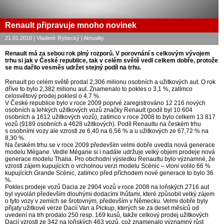
Renault připravuje mnoho novinek
21.01.2010 | Vladimír Rybecký | Aktuality
Renault má za sebou rok plný rozporů. V porovnání s celkovým vývojem
trhu si jak v České republice, tak v celém světě vedl celkem dobře, protože
se mu dařilo vesměs udržet stejný podíl na trhu.
Renault po celém světě prodal 2,306 milionu osobních a užitkových aut. O rok
dříve to bylo 2,382 milionu aut. Znamenalo to pokles o 3,1 %, zatímco
celosvětový prodej poklesl o 4,7 %.
V České republice bylo v roce 2009 poprvé zaregistrováno 12 216 nových
osobních a lehkých užitkových vozů značky Renault (podíl byl 10 604
osobních a 1612 užitkových vozů), zatímco v roce 2008 to bylo celkem 13 817
vozů (9189 osobních a 4628 užitkových). Podíl Renaultu na českém trhu
s osobními vozy ale vzrostl ze 6,40 na 6,56 % a u užitkových ze 67,72 % na
8,30 %.
Na českém trhu se v roce 2009 především velmi dobře uvedla nová generace
modelu Mégane. Vedle Mégane si i nadále udržuje velký objem prodeje nová
generace modelu Thalia. Pro obchodní výsledku Renaultu bylo významné, že
vzrostl zájem kupujících o vrcholnou verzi modelu Scénic – vloni volilo 66 %
kupujících Grande Scénic, zatímco před příchodem nové generace to bylo 36
%.
Pokles prodeje vozů Dacia ze 2904 vozů v roce 2008 na loňských 2716 aut
byl vyvolán především dlouhými dodacími lhůtami, které způsobil velký zájem
o tyto vozy v zemích se šrotovným, především v Německu. Velmi dobře byly
přijaty užitkové verze Dacií Van a Pickup, kterých se za deset měsíců od
uvedení na trh prodalo 250 resp. 169 kusů, takže celkový prodej užitkových
Dacií vzrostl ze 342 na loňských 463 vozů, což znamenalo významný růst