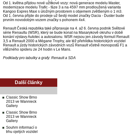
Od 1. května přijdou nové užitkové vozy: nová generace modelu Master,
modernizace modelu Trafic - fáze 3 a na 4597 mm prodloužená varianta
Kangoo Expres Maxi s úložným prostorem s objemem zvětšeným o 1 m3.
Od 1. června přijde do prodeje už šestý model značky Dacia - Duster bude
prvním novodobým vozem značky s pohonem 4x4.
Renault Česká republika také připravuje na 4. až 6. června podnik Světové
série Renaultu (WSR), který se bude konat na Masarykově okruhu v době
konání výstavy Autotec a autosalonu. WSR nejsou jen závody formulí Renault
3,5 a Renault 2000 a Mégane Trophy, ale též přehlídka historických vozidel
Renault a jízdy historických závodních vozů Renault včetně monopostů F1 a
vítězného spideru ze 24 hodin v Le Mans.
Podklady pro tabulky a grafy: Renault a SDA
Další články
Classic Show Brno
2013 ve Wannieck
Gallery
Classic Show Brno
2013 ve Wannieck
Gallery
Souhrn informací o
trhu ojetých vozidel