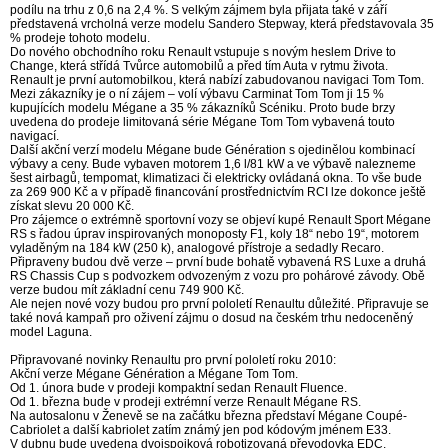
podílu na trhu z 0,6 na 2,4 %. S velkým zájmem byla přijata také v září
představená vrcholná verze modelu Sandero Stepway, která představovala 35
% prodeje tohoto modelu.
Do nového obchodního roku Renault vstupuje s novým heslem Drive to
Change, která střídá Tvůrce automobilů a před tím Auta v rytmu života.
Renault je první automobilkou, která nabízí zabudovanou navigaci Tom Tom.
Mezi zákazníky je o ní zájem – volí výbavu Carminat Tom Tom ji 15 %
kupujících modelu Mégane a 35 % zákazníků Scéniku. Proto bude brzy
uvedena do prodeje limitovaná série Mégane Tom Tom vybavená touto
navigací.
Další akční verzí modelu Mégane bude Génération s ojedinělou kombinací
výbavy a ceny. Bude vybaven motorem 1,6 l/81 kW a ve výbavě nalezneme
šest airbagů, tempomat, klimatizaci či elektricky ovládaná okna. To vše bude
za 269 900 Kč a v případě financování prostřednictvím RCI lze dokonce ještě
získat slevu 20 000 Kč.
Pro zájemce o extrémně sportovní vozy se objeví kupé Renault Sport Mégane
RS s řadou úprav inspirovaných monoposty F1, koly 18“ nebo 19“, motorem
vyladěným na 184 kW (250 k), analogové přístroje a sedadly Recaro.
Připraveny budou dvě verze – první bude bohatě vybavená RS Luxe a druhá
RS Chassis Cup s podvozkem odvozeným z vozu pro pohárové závody. Obě
verze budou mít základní cenu 749 900 Kč.
Ale nejen nové vozy budou pro první pololetí Renaultu důležité. Připravuje se
také nová kampaň pro oživení zájmu o dosud na českém trhu nedoceněný
model Laguna.
Připravované novinky Renaultu pro první pololetí roku 2010:
Akční verze Mégane Génération a Mégane Tom Tom.
Od 1. února bude v prodeji kompaktní sedan Renault Fluence.
Od 1. března bude v prodeji extrémní verze Renault Mégane RS.
Na autosalonu v Ženevě se na začátku března představí Mégane Coupé-
Cabriolet a další kabriolet zatím známý jen pod kódovým jménem E33.
V dubnu bude uvedena dvojspojková robotizovaná převodovka EDC.