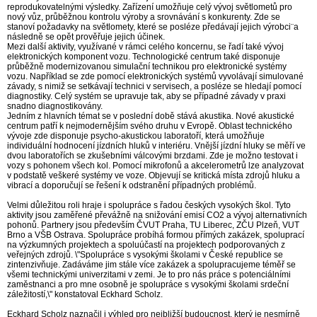
reprodukovatelnými výsledky. Zařízení umožňuje celý vývoj světlometů pro
nový vůz, průběžnou kontrolu výroby a srovnávání s konkurenty. Zde se
stanoví požadavky na světlomety, které se posléze předávají jejich výrobci¨a
následně se opět prověřuje jejich účinek.
Mezi další aktivity, využívané v rámci celého koncernu, se řadí také vývoj
elektronických komponent vozu. Technologické centrum také disponuje
průběžně modernizovanou simulační technikou pro elektronické systémy
vozu. Například se zde pomocí elektronických systémů vyvolávají simulované
závady, s nimiž se setkávají technici v servisech, a posléze se hledají pomocí
diagnostiky. Celý systém se upravuje tak, aby se případné závady v praxi
snadno diagnostikovány.
Jedním z hlavních témat se v poslední době stává akustika. Nové akustické
centrum patří k nejmodernějším svého druhu v Evropě. Oblast technického
vývoje zde disponuje psycho-akustickou laboratoří, která umožňuje
individuální hodnocení jízdních hluků v interiéru. Vnější jízdní hluky se měří ve
dvou laboratořích se zkušebními válcovými brzdami. Zde je možno testovat i
vozy s pohonem všech kol. Pomocí mikrofonů a akcelerometrů lze analyzovat
v podstatě veškeré systémy ve voze. Objevují se kritická místa zdrojů hluku a
vibrací a doporučují se řešení k odstranění případných problémů.
Velmi důležitou roli hraje i spolupráce s řadou českých vysokých škol. Tyto
aktivity jsou zaměřené převážně na snižování emisí CO2 a vývoj alternativních
pohonů. Partnery jsou především ČVUT Praha, TU Liberec, ZČU Plzeň, VUT
Brno a VŠB Ostrava. Spolupráce probíhá formou přímých zakázek, spoluprací
na výzkumných projektech a spoluúčastí na projektech podporovaných z
veřejných zdrojů. \"Spolupráce s vysokými školami v České republice se
zintenzivňuje. Zadáváme jim stále více zakázek a spolupracujeme téměř se
všemi technickými univerzitami v zemi. Je to pro nás práce s potenciálními
zaměstnanci a pro mne osobně je spolupráce s vysokými školami srdeční
záležitostí,\" konstatoval Eckhard Scholz.
Eckhard Scholz naznačil i výhled pro nejbližší budoucnost, který je nesmírně