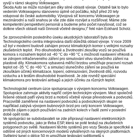
vyvíjí v rámci skupiny Volkswagen.
Škoda Auto se může rozvíjet jen díky silné oblasti vývoje. Ostatně tak to bylo
vedením Volkswagenu stanoveno úplně od počátku, když před 20 lety
vstupoval do české automobilky. Vývojová síť koncernu Volkswagen je
mezinárodní a naší snahou je vše zde dále rozvíjet a rozšiřovat. Máme zde
kompetentní perspektivní personál a budeme jeho počet navyšovat, což se
dotkne všech oblastí naší činnosti včetně designu,\" řekl nám Eckhard Scholz.
Se zprovozněním posledního úseku akustických laboratoří byla do
Technologického centra integrována další důležitá oblast vývoje. V roce 2009
už byl v moderní budově zahájen provoz klimatických komor s velkými rozsahy
zkušebních teplot. Pro dlouhodobé a životnostní zkoušky vozů se používá
komora s rozsahem teplot od -40 °C do +90 °C s možností nastavení vlhkosti a
se zdrojem infračerveného záření pro simulování vlivu slunečního záření na
plastové díly. Klimakomora vybavená měřicí brzdou umožňuje pracovní rozsah
teplot od -35 °C do +60 °C a simulací slunečního záření se používá ke
zkouškám účinků klimatizace, topení, odmrazování, životnosti dílů, rozvodu
vzduchu a k testům dlouhodobé trvanlivosti. Je zde rovněž speciální
klimakomora pro testování airbagů a jejich účinku za různých teplot.
Technologické centrum úzce spolupracuje s vývojem koncernu Volkswagen.
Spolupráce zahrnuje aktivity napříč celým technickým vývojem. Mezi společně
řešené oblasti patří vývoj brzd a motorů včetně vývoje převodovek a podvozků.
Pracoviště zaměřené na nastavení podvozků a podvozkových skupin se
například zabývá vývojem bubnových brzd pro celý koncern Volkswagen,
protože zájem o jejich používání na zadních kolech v řadě zemí v poslední
době opět roste.
Ve spolupráci se subdodavateli se zde připravují nastavení elektronických
systémů podvozku, jako je třeba ESP, která se poté testují na zkušebních
polygonech po světě. Nastavení těchto systémů pro vozy Škoda je specifické a
odlišné od jiných koncernových modelů vytvářených na stejných platformách.
Světelný tunel o délce 50 m umožňuje testování světlometů s