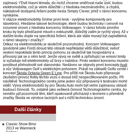
zajímavý: \"Dvě hlavní témata, do nichž chceme směřovat naše úsilí, budou
elektromobilita, což je velmi důležité i z hlediska mezinárodního, a chytrá,
nákladově dostupná řešení podle hesla Simply Clever, jimiž v rámci koncernu
vynikáme.
V otázce elektromobility činíme první krok - vyvíjíme komponenty pro
stavebnici. Hledáme takové technologie, které budou technicky i cenově na
rozumné úrovni z hlediska koncernu Volkswagen. V rámci tohoto prvního
kroku by bylo předčasné mluvit o exkluzivitě, důležitý zatím je rychlý vývoj. Až v
dalším kroku dojde na specifická řešení, která ale stále musejí být zaplatitelná
v rámci skupiny i značky.\"
Odkaz na elektromobilitu je skutečně pozoruhodný. Koncern Volkswagen
(podobně jako Ford) dosud této oblasti nepřikládal větší důležitost, neboť
vedení nepokládá tento princip pohonu za skutečně tak hospodárný a
přínosný jak se o něm tvrdí. Jenže vývoj ve světě a zpřísňující se emisní limity
si vyžaduje mít elektromobily už brzy v nabídce. Proto vedení koncernu muselo
poněkud přehodnotit své stanovisko. Nedávno se objevily první koncepty
Audi
a vůz Volkswagen Golf s elektrickým pohonem. Právě na základě Golfu vznikl i
koncept
Škoda Octavia Green E Line
. Pro příští rok Škoda Auto připravuje
zkušební provoz flotily těchto vozů o dosud blíž nespecifikovaném počtu. Při
návštěvě Technologického centra jsme jeden vůz připravený k testování mohli
vidět. Vývoj elektromobilů by pro Škodu Auto mohl být velmi zajímavou oblastí
budoucí činnosti. To, ostatně jako veškerá činnost Technologického centra, by
nemělo ujít pozornosti těm, kteří opakovaně přicházejí s teoriemi o přeměně
značky Škoda ve výrobce laciných aut s nižší technickou úrovní.
Další články
Classic Show Brno
2013 ve Wannieck