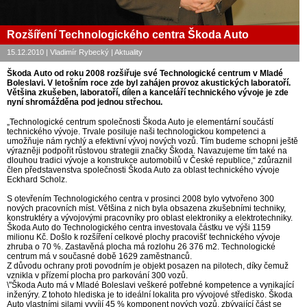
Rozšíření Technologického centra Škoda Auto
15.12.2010 | Vladimír Rybecký | Aktuality
Škoda Auto od roku 2008 rozšiřuje své Technologické centrum v Mladé
Boleslavi. V letošním roce zde byl zahájen provoz akustických laboratoří.
Většina zkušeben, laboratoří, dílen a kanceláří technického vývoje je zde
nyní shromážděna pod jednou střechou.
„Technologické centrum společnosti Škoda Auto je elementární součástí
technického vývoje. Trvale posiluje naši technologickou kompetenci a
umožňuje nám rychlý a efektivní vývoj nových vozů. Tím budeme schopni ještě
výrazněji podpořit růstovou strategii značky Škoda. Navazujeme tím také na
dlouhou tradici vývoje a konstrukce automobilů v České republice,“ zdůraznil
člen představenstva společnosti Škoda Auto za oblast technického vývoje
Eckhard Scholz.
S otevřením Technologického centra v prosinci 2008 bylo vytvořeno 300
nových pracovních míst. Většina z nich byla obsazena zkušebními techniky,
konstruktéry a vývojovými pracovníky pro oblast elektroniky a elektrotechniky.
Škoda Auto do Technologického centra investovala částku ve výši 1159
milionu Kč. Došlo k rozšíření celkové plochy pracovišť technického vývoje
zhruba o 70 %. Zastavěná plocha má rozlohu 26 376 m2. Technologické
centrum má v současné době 1629 zaměstnanců.
Z důvodu ochrany proti povodním je objekt posazen na pilotech, díky čemuž
vznikla v přízemí plocha pro parkování 300 vozů.
\"Škoda Auto má v Mladé Boleslavi veškeré potřebné kompetence a vynikající
inženýry. Z tohoto hlediska je to ideální lokalita pro vývojové středisko. Škoda
Auto vlastními silami vyvíjí 45 % komponent nových vozů, zbývající část se