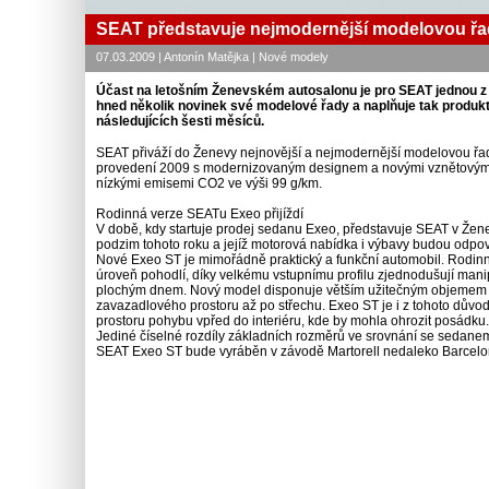
SEAT představuje nejmodernější modelovou ř
07.03.2009 | Antonín Matějka | Nové modely
Účast na letošním Ženevském autosalonu je pro SEAT jednou z ne
hned několik novinek své modelové řady a naplňuje tak produk
následujících šesti měsíců.
SEAT přiváží do Ženevy nejnovější a nejmodernější modelovou řad
provedení 2009 s modernizovaným designem a novými vznětovými
nízkými emisemi CO2 ve výši 99 g/km.
Rodinná verze SEATu Exeo přijíždí
V době, kdy startuje prodej sedanu Exeo, představuje SEAT v Žen
podzim tohoto roku a jejíž motorová nabídka i výbavy budou odpo
Nové Exeo ST je mimořádně praktický a funkční automobil. Rodinný
úroveň pohodlí, díky velkému vstupnímu profilu zjednodušují mani
plochým dnem. Nový model disponuje větším užitečným objemem pr
zavazadlového prostoru až po střechu. Exeo ST je i z tohoto důvo
prostoru pohybu vpřed do interiéru, kde by mohla ohrozit posádku.
Jediné číselné rozdíly základních rozměrů ve srovnání se sedane
SEAT Exeo ST bude vyráběn v závodě Martorell nedaleko Barcelo