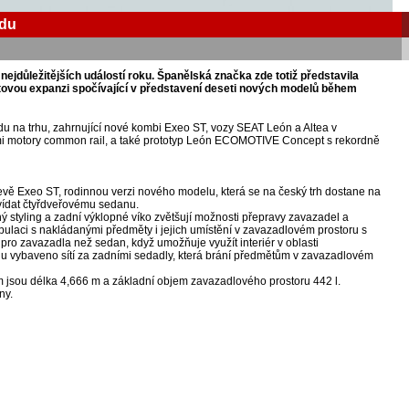
adu
jdůležitějších událostí roku. Španělská značka zde totiž představila
tovou expanzi spočívající v představení deseti nových modelů během
u na trhu, zahrnující nové kombi Exeo ST, vozy SEAT León a Altea v
 motory common rail, a také prototyp León ECOMOTIVE Concept s rekordně
evě Exeo ST, rodinnou verzi nového modelu, která se na český trh dostane na
vídat čtyřdveřovému sedanu.
 styling a zadní výklopné víko zvětšují možnosti přepravy zavazadel a
pulaci s nakládanými předměty i jejich umístění v zavazadlovém prostoru s
o zavazadla než sedan, když umožňuje využít interiér v oblasti
du vybaveno sítí za zadními sedadly, která brání předmětům v zavazadlovém
m jsou délka 4,666 m a základní objem zavazadlového prostoru 442 l.
ny.