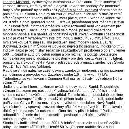
koncept MissionL
, vystavený na autosalonu ve Frankfurtu. Tento koncept měl
karoserii liftback, která by se měla objevit u evropské podoby této modelové
řady. V této podobě by se měl začít
vyrábět v Mladé Boleslavi
během prvního
pololetí 2012. Škoda Rapid by na trhu v České republice ale i v dalších zemí
střední a východní Evropy měla zaujmout pozici, kterou Škoda do konce roku
2010 držela první generací modelu Octavia, prodávanou pod jménem
Octavia
Tour
. Oproti řadě informací v médiích Rapid rozhodně není konkurentem pro
laciná auta typu Dacie Logan. Jedná se o model po technické stránce
mnohem vyspělejší a nabízející podstatně vyšší úroveň komfortu i bezpečnosti.
Rapid je vozem vyráběným v Indii pro Indii. S délkou 4390 mm, šířkou 1700
mm a výškou 1470 mm zaujímá postavení mezi modely Fabia a Laura
(Octavia), takže s ním Škoda vstupuje do největšího segmentu indického trhu.
Indický Rapid je pětimístný sedan se zavazadlovým prostorem o objemu téměř
500 l. „Rapid je auto pro celou rodinu a pro rozmanité použití. Dostatečně
kompaktní pro město, dostatečně prostorný pro delší cesty. Všestranný talent,
prostě pravá Škoda“, řekl v Pune předseda představenstva společnosti Škoda
Prof. Dr. h. c. Winfried Vahland.
Rapid se v Indii nabízí se zážehovým a vznětovým motorem, s přímo řazenou i
samočinnou a převodovkou. Zážehový motor 1,6 l má výkon 77 kW.
Turbodiesel se vstřikováním Common Rail má rovněž zdvihový objem 1,6 l a
výkon 77 kW.
„Indie je prvním trhem, na kterém uvádíme nový model Rapid. To podtrhuje
význam této země pro náš podnik“, zdůrazňuje Vahland. „V příštích letech
chceme na celém světě podstatně přidat. Za tímto účelem podstatně posílíme
naše mimoevropské aktivity. Indický trh přitom hraje centrální roli, neboť Indie
patří vedle Číny a Ruska mezi trhy s největším potenciálem. Nový Rapid je pro
tyto růstové trhy správným vozem, který přichází ve správný čas. Představuje
důležitý krok na cestě k našemu dalšímu růstu v příštích letech.“ Podle odhadu
odborníků má Indie do konce desetiletí postoupit mezi pět největších
automobilových trhů světa.
Škoda je v Indii aktivní od roku 2001. V letošním roce zde podstatně zvýšila
odbyt - do konce září růst činil téměř 50 %. „Chceme nadále růst a v Indii