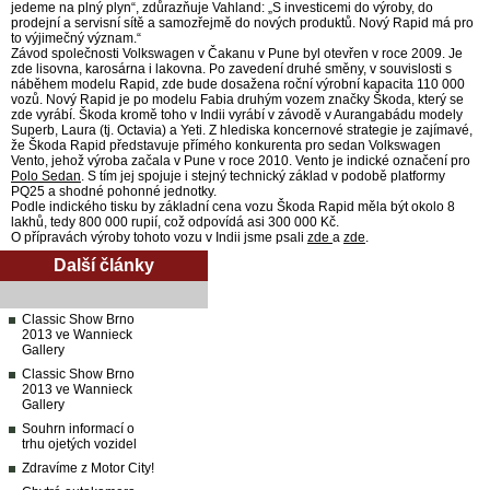
jedeme na plný plyn“, zdůrazňuje Vahland: „S investicemi do výroby, do
prodejní a servisní sítě a samozřejmě do nových produktů. Nový Rapid má pro
to výjimečný význam.“
Závod společnosti Volkswagen v Čakanu v Pune byl otevřen v roce 2009. Je
zde lisovna, karosárna i lakovna. Po zavedení druhé směny, v souvislosti s
náběhem modelu Rapid, zde bude dosažena roční výrobní kapacita 110 000
vozů. Nový Rapid je po modelu Fabia druhým vozem značky Škoda, který se
zde vyrábí. Škoda kromě toho v Indii vyrábí v závodě v Aurangabádu modely
Superb, Laura (tj. Octavia) a Yeti. Z hlediska koncernové strategie je zajímavé,
že Škoda Rapid představuje přímého konkurenta pro sedan Volkswagen
Vento, jehož výroba začala v Pune v roce 2010. Vento je indické označení pro
Polo Sedan
. S tím jej spojuje i stejný technický základ v podobě platformy
PQ25 a shodné pohonné jednotky.
Podle indického tisku by základní cena vozu Škoda Rapid měla být okolo 8
lakhů, tedy 800 000 rupií, což odpovídá asi 300 000 Kč.
O přípravách výroby tohoto vozu v Indii jsme psali
zde
a
zde
.
Další články
Classic Show Brno
2013 ve Wannieck
Gallery
Classic Show Brno
2013 ve Wannieck
Gallery
Souhrn informací o
trhu ojetých vozidel
Zdravíme z Motor City!