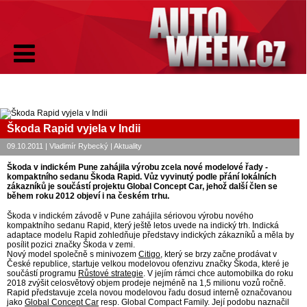
Škoda Rapid vyjela v Indii
09.10.2011 | Vladimír Rybecký | Aktuality
Škoda v indickém Pune zahájila výrobu zcela nové modelové řady -
kompaktního sedanu Škoda Rapid. Vůz vyvinutý podle přání lokálních
zákazníků je součástí projektu Global Concept Car, jehož další člen se
během roku 2012 objeví i na českém trhu.
Škoda v indickém závodě v Pune zahájila sériovou výrobu nového
kompaktního sedanu Rapid, který ještě letos uvede na indický trh. Indická
adaptace modelu Rapid zohledňuje představy indických zákazníků a měla by
posílit pozici značky Škoda v zemi.
Nový model společně s minivozem
Citigo
, který se brzy začne prodávat v
České republice, startuje velkou modelovou ofenzivu značky Škoda, které je
součástí programu
Růstové strategie
. V jejím rámci chce automobilka do roku
2018 zvýšit celosvětový objem prodeje nejméně na 1,5 milionu vozů ročně.
Rapid představuje zcela novou modelovou řadu dosud interně označovanou
jako
Global Concept Car
resp. Global Compact Family. Její podobu naznačil