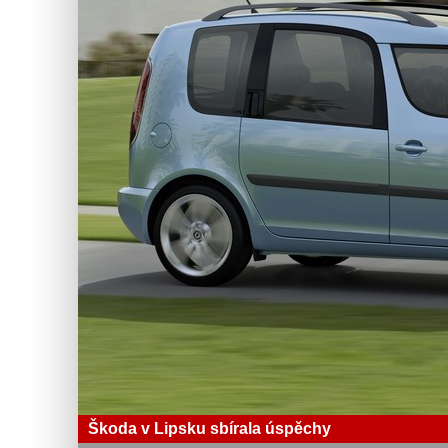
Škoda v Lipsku sbírala úspěchy