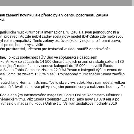
u zásadní novinku, ale přesto byla v centru pozornosti. Zaujala
ku.
dřujícím multikulturnost a internacionalitu. Zaujala svou jednoduchostí a
tní prostředí. Ač zde nebyl žádný zcela nový model (byť Citigo zde mělo svou
 velmi sympatický. Tento zelený ostrůvek (zelený nejen pro firemní barvu,
 i po odchodu z výstaviště.
 prostranství, určeném pro testování vozidel, soutěž v parkování s
dne. To když společnost TÜV Süd ve spolupráci s časopisem
. Ankety se zúčastnilo 14 500 čtenářů a jejich přízeň si získalo celkem 136
o nejlepší rodinné auto v cenové kategorii do 15 000 eur zvolili Škodu
la Škoda Fabia Combi se ziskem 22,0 %! Posun o kategorii výš - s cenou do
avia Combi se ziskem 15,6 % hlasů. Trojnásobný triumf značky Škoda završilo
%.
Deutschland Hermann Schmitt: "Je to skvělý výsledek, který nám udělal velkou
odernější kvalitu, a to vše při vynikajícím poměru ceny a nabízené hodnoty. To
ity. Podle analýzy internetového magazínu Focus Online Roomster v Německu
německém trhu. Vůz Škoda Roomster 1,2 l stojí jako nový 13 370 eur a po
zu vyneslo u magazínu Focus Online titul Velikán zůstatkové hodnoty 2016