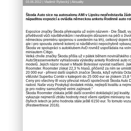
03.06.2012 | Vladimír Rybecký | Aktuality
Škoda Auto sice na autosalonu AMI v Lipsku nepředstavila žádno
nápaditou expozicí a ovládla německou anketu Rodinné auto ro
Expozice značky Škoda překvapila už svým názvem - Die Štadt, vyja
přívětivostí vůči návštěvníkům i nevtíravým důrazem na péči o živo
německou premiéru spojenou s uvedením na trh), celkový dojem byl
ale i pro spoustu zeleně kolem) si návštěvníci nepochybně vybavují
Škoda ve spolupráci s autoklubem AvD rovněž uspořádala na volném
miniautem Citigo.
Velká chvíle značky Škoda přišla už v pátek během novinářského 
AutoStrassenverkehr vyhlašovala výsledky ankety Rodinné auto roku
modelů. Jejich názor musel v Mladé Boleslavi vyvolat nadšení. Jak
Roomster. Roomster získal 22,3 % hlasů, přičemž za ním se umísti
20 000 eur - přinesl další úspěch značce Škoda, když vyhrála Oct
vítězství Superbu Combi v kategorii do 25 000 eur se ziskem 15,8 
Ceny pro všechny tři vozy převzal mluvčí společnosti Škoda Auto 
radost. Naše vozy Poskytují dostatek místa, nejlepší kvalitu a nejm
je pro rodiny samozřejmě velmi zajímavé."
Škoda Roomster získala ještě další ocenění dokládající její kval
vykazuje nejmenší ztrátu hodnoty mezi všemi ojetými minivany na 
čtyřech letech je jeho hodnota stále ještě 6150 eur. To tomuto vo
(Restwertriese 2016).