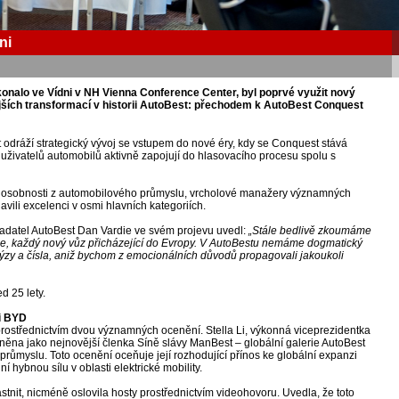
ni
konalo ve Vídni v NH Vienna Conference Center, byl poprvé využit nový
tějších transformací v historii AutoBest: přechodem k AutoBest Conquest
dráží strategický vývoj se vstupem do nové éry, kdy se Conquest stává
h uživatelů automobilů aktivně zapojují do hlasovacího procesu spolu s
í osobnosti z automobilového průmyslu, vrcholové manažery významných
vili excelenci v osmi hlavních kategoriích.
ladatel AutoBest Dan Vardie ve svém projevu uvedl:
„Stále bedlivě zkoumáme
e, každý nový vůz přicházející do Evropy. V AutoBestu nemáme dogmatický
lýzy a čísla, aniž bychom z emocionálních důvodů propagovali jakoukoli
d 25 lety.
i BYD
ostřednictvím dvou významných ocenění. Stella Li, výkonná viceprezidentka
ěna jako nejnovější členka Síně slávy ManBest – globální galerie AutoBest
myslu. Toto ocenění oceňuje její rozhodující přínos ke globální expanzi
í hybnou sílu v oblasti elektrické mobility.
tnit, nicméně oslovila hosty prostřednictvím videohovoru. Uvedla, že toto