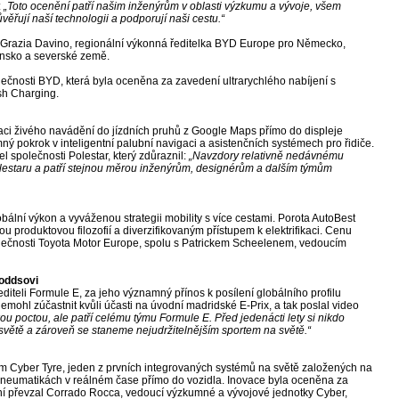
:
„Toto ocenění patří našim inženýrům v oblasti výzkumu a vývoje, všem
řují naší technologii a podporují naši cestu.“
Grazia Davino, regionální výkonná ředitelka BYD Europe pro Německo,
ensko a severské země.
nosti BYD, která byla oceněna za zavedení ultrarychlého nabíjení s
sh Charging.
aci živého navádění do jízdních pruhů z Google Maps přímo do displeje
ý pokrok v inteligentní palubní navigaci a asistenčních systémech pro řidiče.
 společnosti Polestar, který zdůraznil:
„Navzdory relativně nedávnému
olestaru a patří stejnou měrou inženýrům, designérům a dalším týmům
ální výkon a vyváženou strategii mobility s více cestami. Porota AutoBest
ou produktovou filozofií a diverzifikovaným přístupem k elektrifikaci. Cenu
olečnosti Toyota Motor Europe, spolu s Patrickem Scheelenem, vedoucím
Doddsovi
diteli Formule E, za jeho významný přínos k posílení globálního profilu
emohl zúčastnit kvůli účasti na úvodní madridské E-Prix, a tak poslal video
ou poctou, ale patří celému týmu Formule E. Před jedenácti lety si nikdo
světě a zároveň se staneme nejudržitelnějším sportem na světě.“
m Cyber ​​Tyre, jeden z prvních integrovaných systémů na světě založených na
pneumatikách v reálném čase přímo do vozidla. Inovace byla oceněna za
enění převzal Corrado Rocca, vedoucí výzkumné a vývojové jednotky Cyber,