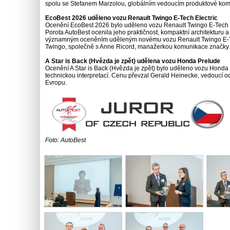
spolu se Stefanem Marzolou, globálním vedoucím produktové kom
EcoBest 2026 uděleno vozu Renault Twingo E-Tech Electric
Ocenění EcoBest 2026 bylo uděleno vozu Renault Twingo E-Tech Ele
Porota AutoBest ocenila jeho praktičnost, kompaktní architekturu 
významným oceněním uděleným novému vozu Renault Twingo E-Tec
Twingo, společně s Anne Ricord, manažerkou komunikace značky R
A Star is Back (Hvězda je zpět) udělena vozu Honda Prelude
Ocenění A Star is Back (Hvězda je zpět) bylo uděleno vozu Hond
technickou interpretací. Cenu převzal Gerald Heinecke, vedoucí o
Evropu.
Foto: AutoBest