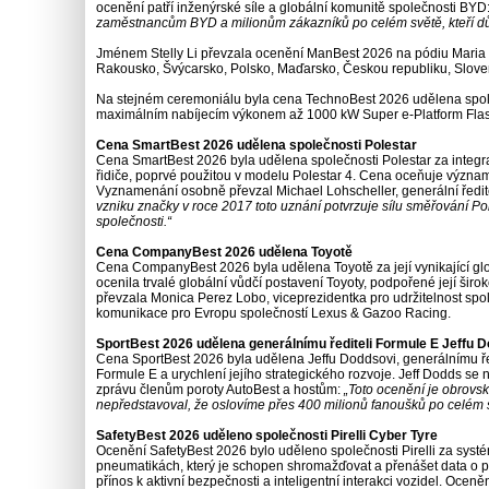
ocenění patří inženýrské síle a globální komunitě společnosti BYD
zaměstnancům BYD a milionům zákazníků po celém světě, kteří důvě
Jménem Stelly Li převzala ocenění ManBest 2026 na pódiu Maria 
Rakousko, Švýcarsko, Polsko, Maďarsko, Českou republiku, Slov
Na stejném ceremoniálu byla cena TechnoBest 2026 udělena společ
maximálním nabíjecím výkonem až 1000 kW Super e-Platform Fla
Cena SmartBest 2026 udělena společnosti Polestar
Cena SmartBest 2026 byla udělena společnosti Polestar za integr
řidiče, poprvé použitou v modelu Polestar 4. Cena oceňuje významn
Vyznamenání osobně převzal Michael Lohscheller, generální ředitel
vzniku značky v roce 2017 toto uznání potvrzuje sílu směřování P
společnosti.“
Cena CompanyBest 2026 udělena Toyotě
Cena CompanyBest 2026 byla udělena Toyotě za její vynikající glob
ocenila trvalé globální vůdčí postavení Toyoty, podpořené její širok
převzala Monica Perez Lobo, viceprezidentka pro udržitelnost sp
komunikace pro Evropu společností Lexus & Gazoo Racing.
SportBest 2026 udělena generálnímu řediteli Formule E Jeffu ​​
Cena SportBest 2026 byla udělena Jeffu ​​Doddsovi, generálnímu ře
Formule E a urychlení jejího strategického rozvoje. Jeff Dodds se n
zprávu členům poroty AutoBest a hostům:
„Toto ocenění je obrovsk
nepředstavoval, že oslovíme přes 400 milionů fanoušků po celém 
SafetyBest 2026 uděleno společnosti Pirelli Cyber ​​Tyre
Ocenění SafetyBest 2026 bylo uděleno společnosti Pirelli za systé
pneumatikách, který je schopen shromažďovat a přenášet data o 
přínos k aktivní bezpečnosti a inteligentní interakci vozidel. Oc