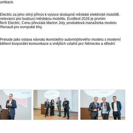
unikace.
ctric za jeho silný přínos k vysoce dostupné městské elektrické mobilitě.
a relevanci pro budoucí městskou mobilitu. EcoBest 2026 je prvním
h Electric. Cenu převzala Marion Joly, produktová manažerka modelu
enault pro evropské trhy.
a Prelude jako oslava návratu ikonického automobilového modelu s moderní
ddělení korporátní komunikace a vnějších vztahů pro Německo a střední