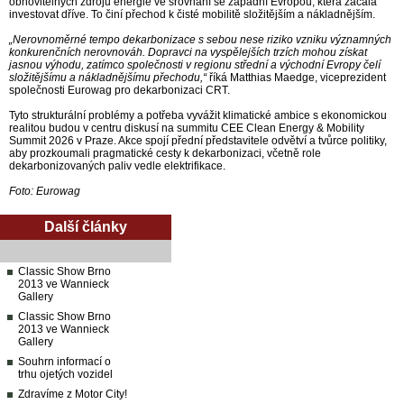
obnovitelných zdrojů energie ve srovnání se západní Evropou, která začala
investovat dříve. To činí přechod k čisté mobilitě složitějším a nákladnějším.
„Nerovnoměrné tempo dekarbonizace s sebou nese riziko vzniku významných
konkurenčních nerovnováh. Dopravci na vyspělejších trzích mohou získat
jasnou výhodu, zatímco společnosti v regionu střední a východní Evropy čelí
složitějšímu a nákladnějšímu přechodu,“
říká Matthias Maedge, viceprezident
společnosti Eurowag pro dekarbonizaci CRT.
Tyto strukturální problémy a potřeba vyvážit klimatické ambice s ekonomickou
realitou budou v centru diskusí na summitu CEE Clean Energy & Mobility
Summit 2026 v Praze. Akce spojí přední představitele odvětví a tvůrce politiky,
aby prozkoumali pragmatické cesty k dekarbonizaci, včetně role
dekarbonizovaných paliv vedle elektrifikace.
Foto: Eurowag
Další články
Classic Show Brno
2013 ve Wannieck
Gallery
Classic Show Brno
2013 ve Wannieck
Gallery
Souhrn informací o
trhu ojetých vozidel
Zdravíme z Motor City!