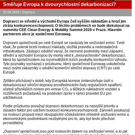
Směřuje Evropa k dvourychlostní dekarbonizaci?
21.04.2026 | Doprava
Dopravci ze střední a východní Evropy čelí vyšším nákladům a hrozí jim
ztráta konkurenceschopnosti. O těchto problémech se bude diskutovat na
summitu CEE Clean Energy & Mobility Summit 2026 v Praze. Hlavním
partnerem akce je společnost Eurowag.
Dopravní společnosti po celé Evropě se zavázaly ke snižování emisí. Tvrdí
však, že pokrok brzdí rostoucí náklady, složitá pravidla a nedostatečná
infrastruktura. Zástupci odvětví varují, že nerovné podmínky mezi západní,
střední a východní Evropou by mohly vést k „dvourychlostní“ dekarbonizaci,
která by společnostem na rozvinutějších trzích poskytla konkurenční výhodu.
Tyto poznatky vycházejí z průzkumu, který společnost Eurowag uskutečnila
mezi svými zákazníky v odvětví komerční silniční dopravy (CRT) po celé
Evropě.
Zjištění přicházejí v době, kdy Evropská komise zintenzivňuje úsilí o
dekarbonizaci silniční dopravy prostřednictvím řady regulačních opatření,
včetně přísnějších norem pro emise CO₂ u těžkých nákladních vozidel a
rozšířených požadavků na podávání zpráv v rámci pravidel EU pro
udržitelnost.
Podle průzkumu považují dopravci dekarbonizaci za nejvyšší prioritu a
zásadní faktor pro udržení budoucí konkurenceschopnosti. Zároveň poukazují
na rostoucí propast mezi stoupajícími očekáváními ohledně snižování emisí a
ekonomickými podmínkami nezbytnými pro to, aby byl tento přechod
proveditelný.
„Dopravní společnosti jsou pod rostoucím tlakem na snižování emisí, a to jak