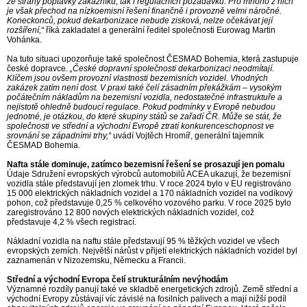
ze strany poptávky zákazníků, tak i regulačních požadavků. Pro mnoho z nich
je však přechod na nízkoemisní řešení finančně i provozně velmi náročné.
Koneckonců, pokud dekarbonizace nebude zisková, nelze očekávat její
rozšíření,“
říká zakladatel a generální ředitel společnosti Eurowag Martin
Vohánka.
Na tuto situaci upozorňuje také společnost ČESMAD Bohemia, která zastupuje
české dopravce.
„České dopravní společnosti dekarbonizaci neodmítají.
Klíčem jsou ovšem provozní vlastnosti bezemisních vozidel. Vhodných
zakázek zatím není dost. V praxi také čelí zásadním překážkám – vysokým
počátečním nákladům na bezemisní vozidla, nedostatečné infrastruktuře a
nejistotě ohledně budoucí regulace. Pokud podmínky v Evropě nebudou
jednotné, je otázkou, do které skupiny států se zařadí ČR. Může se stát, že
společnosti ve střední a východní Evropě ztratí konkurenceschopnost ve
srovnání se západními trhy,“
uvádí Vojtěch Hromíř, generální tajemník
ČESMAD Bohemia.
Nafta stále dominuje, zatímco bezemisní řešení se prosazují jen pomalu
Údaje Sdružení evropských výrobců automobilů ACEA ukazují, že bezemisní
vozidla stále představují jen zlomek trhu. V roce 2024 bylo v EU registrováno
15 000 elektrických nákladních vozidel a 170 nákladních vozidel na vodíkový
pohon, což představuje 0,25 % celkového vozového parku. V roce 2025 bylo
zaregistrováno 12 800 nových elektrických nákladních vozidel, což
představuje 4,2 % všech registrací.
Nákladní vozidla na naftu stále představují 95 % těžkých vozidel ve všech
evropských zemích. Největší nárůst v přijetí elektrických nákladních vozidel byl
zaznamenán v Nizozemsku, Německu a Francii.
Střední a východní Evropa čelí strukturálním nevýhodám
Významné rozdíly panují také ve skladbě energetických zdrojů. Země střední a
východní Evropy zůstávají víc závislé na fosilních palivech a mají nižší podíl