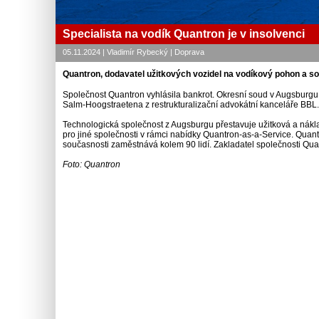
Specialista na vodík Quantron je v insolvenci
05.11.2024 | Vladimír Rybecký | Doprava
Quantron, dodavatel užitkových vozidel na vodíkový pohon a so
Společnost Quantron vyhlásila bankrot. Okresní soud v Augsburg
Salm-Hoogstraetena z restrukturalizační advokátní kanceláře BBL.
Technologická společnost z Augsburgu přestavuje užitková a nákla
pro jiné společnosti v rámci nabídky Quantron-as-a-Service. Quan
současnosti zaměstnává kolem 90 lidí. Zakladatel společnosti Quantr
Foto: Quantron