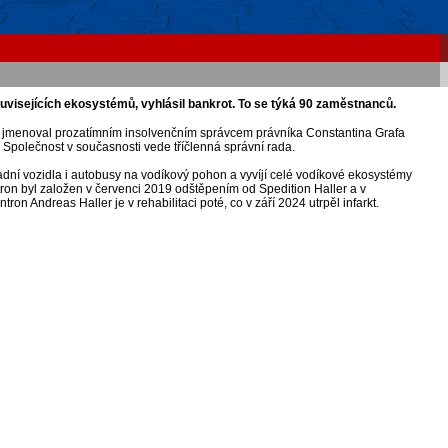
uvisejících ekosystémů, vyhlásil bankrot. To se týká 90 zaměstnanců.
u jmenoval prozatímním insolvenčním správcem právníka Constantina Grafa
 Společnost v současnosti vede tříčlenná správní rada.
dní vozidla i autobusy na vodíkový pohon a vyvíjí celé vodíkové ekosystémy
tron byl založen v červenci 2019 odštěpením od Spedition Haller a v
on Andreas Haller je v rehabilitaci poté, co v září 2024 utrpěl infarkt.