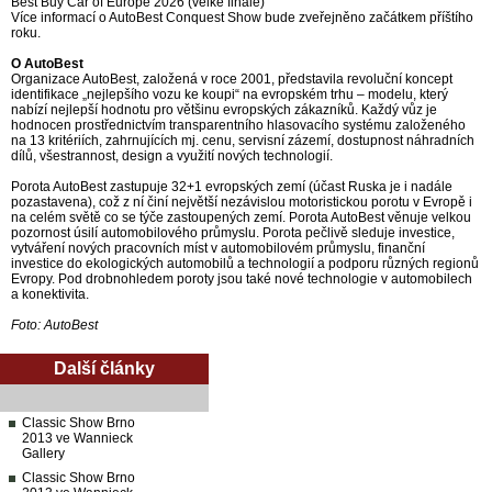
Best Buy Car of Europe 2026 (velké finále)
Více informací o AutoBest Conquest Show bude zveřejněno začátkem příštího
roku.
O AutoBest
Organizace AutoBest, založená v roce 2001, představila revoluční koncept
identifikace „nejlepšího vozu ke koupi“ na evropském trhu – modelu, který
nabízí nejlepší hodnotu pro většinu evropských zákazníků. Každý vůz je
hodnocen prostřednictvím transparentního hlasovacího systému založeného
na 13 kritériích, zahrnujících mj. cenu, servisní zázemí, dostupnost náhradních
dílů, všestrannost, design a využití nových technologií.
Porota AutoBest zastupuje 32+1 evropských zemí (účast Ruska je i nadále
pozastavena), což z ní činí největší nezávislou motoristickou porotu v Evropě i
na celém světě co se týče zastoupených zemí. Porota AutoBest věnuje velkou
pozornost úsilí automobilového průmyslu. Porota pečlivě sleduje investice,
vytváření nových pracovních míst v automobilovém průmyslu, finanční
investice do ekologických automobilů a technologií a podporu různých regionů
Evropy. Pod drobnohledem poroty jsou také nové technologie v automobilech
a konektivita.
Foto: AutoBest
Další články
Classic Show Brno
2013 ve Wannieck
Gallery
Classic Show Brno