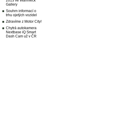
2013 ve Wannieck
Gallery
Souhrn informací o
trhu ojetých vozidel
Zdravíme z Motor City!
Chytrá autokamera
Nextbase iQ Smart
Dash Cam už v ČR