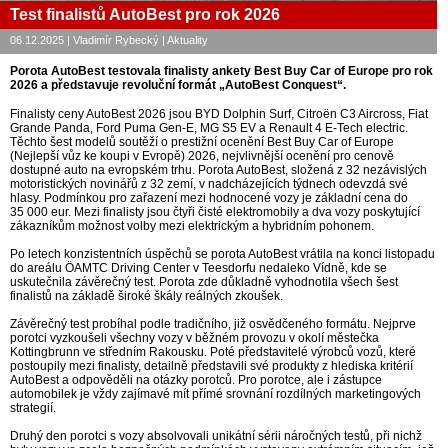
Test finalistů AutoBest pro rok 2026
06.12.2025 | Vladimír Rybecký | Aktuality
Porota AutoBest testovala finalisty ankety Best Buy Car of Europe pro rok
2026 a představuje revoluční formát „AutoBest Conquest“.
Finalisty ceny AutoBest 2026 jsou BYD Dolphin Surf, Citroën C3 Aircross, Fiat
Grande Panda, Ford Puma Gen-E, MG S5 EV a Renault 4 E-Tech electric.
Těchto šest modelů soutěží o prestižní ocenění Best Buy Car of Europe
(Nejlepší vůz ke koupi v Evropě) 2026, nejvlivnější ocenění pro cenově
dostupné auto na evropském trhu. Porota AutoBest, složená z 32 nezávislých
motoristických novinářů z 32 zemí, v nadcházejících týdnech odevzdá své
hlasy. Podmínkou pro zařazení mezi hodnocené vozy je základní cena do
35 000 eur. Mezi finalisty jsou čtyři čisté elektromobily a dva vozy poskytující
zákazníkům možnost volby mezi elektrickým a hybridním pohonem.
Po letech konzistentních úspěchů se porota AutoBest vrátila na konci listopadu
do areálu ÖAMTC Driving Center v Teesdorfu nedaleko Vídně, kde se
uskutečnila závěrečný test. Porota zde důkladně vyhodnotila všech šest
finalistů na základě široké škály reálných zkoušek.
Závěrečný test probíhal podle tradičního, již osvědčeného formátu. Nejprve
porotci vyzkoušeli všechny vozy v běžném provozu v okolí městečka
Kottingbrunn ve středním Rakousku. Poté představitelé výrobců vozů, které
postoupily mezi finalisty, detailně představili své produkty z hlediska kritérií
AutoBest a odpověděli na otázky porotců. Pro porotce, ale i zástupce
automobilek je vždy zajímavé mít přímé srovnání rozdílných marketingových
strategií.
Druhý den porotci s vozy absolvovali unikátní sérii náročných testů, při nichž