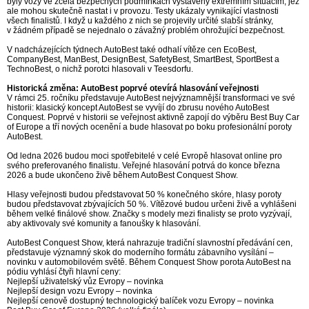
byly vozy ve zcela bezpečných podmínkách vystaveny extrémním situacím, jež
ale mohou skutečně nastat i v provozu. Testy ukázaly vynikající vlastnosti
všech finalistů. I když u každého z nich se projevily určité slabší stránky,
v žádném případě se nejednalo o závažný problém ohrožující bezpečnost.
V nadcházejících týdnech AutoBest také odhalí vítěze cen EcoBest,
CompanyBest, ManBest, DesignBest, SafetyBest, SmartBest, SportBest a
TechnoBest, o nichž porotci hlasovali v Teesdorfu.
Historická změna: AutoBest poprvé otevírá hlasování veřejnosti
V rámci 25. ročníku představuje AutoBest nejvýznamnější transformaci ve své
historii: klasický koncept AutoBest se vyvíjí do zbrusu nového AutoBest
Conquest. Poprvé v historii se veřejnost aktivně zapojí do výběru Best Buy Car
of Europe a tří nových ocenění a bude hlasovat po boku profesionální poroty
AutoBest.
Od ledna 2026 budou moci spotřebitelé v celé Evropě hlasovat online pro
svého preferovaného finalistu. Veřejné hlasování potrvá do konce března
2026 a bude ukončeno živě během AutoBest Conquest Show.
Hlasy veřejnosti budou představovat 50 % konečného skóre, hlasy poroty
budou představovat zbývajících 50 %. Vítězové budou určeni živě a vyhlášeni
během velké finálové show. Značky s modely mezi finalisty se proto vyzývají,
aby aktivovaly své komunity a fanoušky k hlasování.
AutoBest Conquest Show, která nahrazuje tradiční slavnostní předávání cen,
představuje významný skok do moderního formátu zábavního vysílání –
novinku v automobilovém světě. Během Conquest Show porota AutoBest na
pódiu vyhlásí čtyři hlavní ceny:
Nejlepší uživatelský vůz Evropy – novinka
Nejlepší design vozu Evropy – novinka
Nejlepší cenově dostupný technologický balíček vozu Evropy – novinka