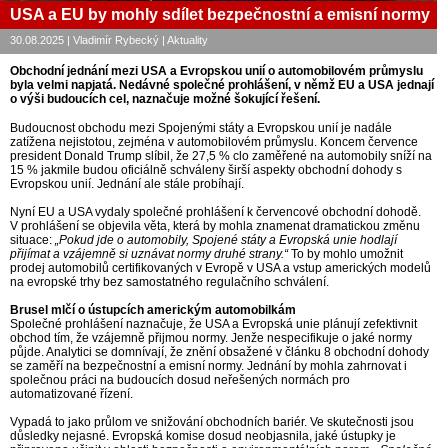
USA a EU by mohly sdílet bezpečnostní a emisní normy
30.08.2025 | Vladimír Rybecký | Aktuality
Obchodní jednání mezi USA a Evropskou unií o automobilovém průmyslu
byla velmi napjatá. Nedávné společné prohlášení, v němž EU a USA jednají
o výši budoucích cel, naznačuje možné šokující řešení.
Budoucnost obchodu mezi Spojenými státy a Evropskou unií je nadále
zatížena nejistotou, zejména v automobilovém průmyslu. Koncem července
president Donald Trump slíbil, že 27,5 % clo zaměřené na automobily sníží na
15 % jakmile budou oficiálně schváleny širší aspekty obchodní dohody s
Evropskou unií. Jednání ale stále probíhají.
Nyní EU a USA vydaly společné prohlášení k červencové obchodní dohodě.
V prohlášení se objevila věta, která by mohla znamenat dramatickou změnu
situace:
„Pokud jde o automobily, Spojené státy a Evropská unie hodlají
přijímat a vzájemně si uznávat normy druhé strany.“
To by mohlo umožnit
prodej automobilů certifikovaných v Evropě v USA a vstup amerických modelů
na evropské trhy bez samostatného regulačního schválení.
Brusel mlčí o ústupcích americkým automobilkám
Společné prohlášení naznačuje, že USA a Evropská unie plánují zefektivnit
obchod tím, že vzájemně přijmou normy. Jenže nespecifikuje o jaké normy
půjde. Analytici se domnívají, že znění obsažené v článku 8 obchodní dohody
se zaměří na bezpečnostní a emisní normy. Jednání by mohla zahrnovat i
společnou práci na budoucích dosud neřešených normách pro
automatizované řízení.
Vypadá to jako průlom ve snižování obchodních bariér. Ve skutečnosti jsou
důsledky nejasné. Evropská komise dosud neobjasnila, jaké ústupky je