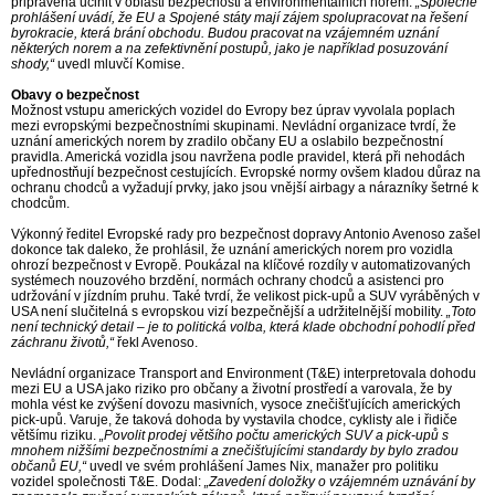
připravena učinit v oblasti bezpečnosti a environmentálních norem.
„Společné
prohlášení uvádí, že EU a Spojené státy mají zájem spolupracovat na řešení
byrokracie, která brání obchodu. Budou pracovat na vzájemném uznání
některých norem a na zefektivnění postupů, jako je například posuzování
shody,“
uvedl mluvčí Komise.
Obavy o bezpečnost
Možnost vstupu amerických vozidel do Evropy bez úprav vyvolala poplach
mezi evropskými bezpečnostními skupinami. Nevládní organizace tvrdí, že
uznání amerických norem by zradilo občany EU a oslabilo bezpečnostní
pravidla. Americká vozidla jsou navržena podle pravidel, která při nehodách
upřednostňují bezpečnost cestujících. Evropské normy ovšem kladou důraz na
ochranu chodců a vyžadují prvky, jako jsou vnější airbagy a nárazníky šetrné k
chodcům.
Výkonný ředitel Evropské rady pro bezpečnost dopravy Antonio Avenoso zašel
dokonce tak daleko, že prohlásil, že uznání amerických norem pro vozidla
ohrozí bezpečnost v Evropě. Poukázal na klíčové rozdíly v automatizovaných
systémech nouzového brzdění, normách ochrany chodců a asistenci pro
udržování v jízdním pruhu. Také tvrdí, že velikost pick-upů a SUV vyráběných v
USA není slučitelná s evropskou vizí bezpečnější a udržitelnější mobility.
„Toto
není technický detail – je to politická volba, která klade obchodní pohodlí před
záchranu životů,“
řekl Avenoso.
Nevládní organizace Transport and Environment (T&E) interpretovala dohodu
mezi EU a USA jako riziko pro občany a životní prostředí a varovala, že by
mohla vést ke zvýšení dovozu masivních, vysoce znečišťujících amerických
pick-upů. Varuje, že taková dohoda by vystavila chodce, cyklisty ale i řidiče
většímu riziku.
„Povolit prodej většího počtu amerických SUV a pick-upů s
mnohem nižšími bezpečnostními a znečišťujícími standardy by bylo zradou
občanů EU,“
uvedl ve svém prohlášení James Nix, manažer pro politiku
vozidel společnosti T&E. Dodal:
„Zavedení doložky o vzájemném uznávání by