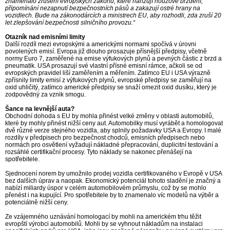
znamenalo zrušení evropských zákonů, které nařizují nouzové brzdění,
připomínání nezapnutí bezpečnostních pásů a zakazují ostré hrany na
vozidlech. Bude na zákonodárcích a ministrech EU, aby rozhodli, zda zruší 20
let zlepšování bezpečnosti silničního provozu.“
Otazník nad emisními limity
Další rozdíl mezi evropskými a americkými normami spočívá v úrovni
povolených emisí. Evropa již dlouho prosazuje přísnější předpisy, včetně
normy Euro 7, zaměřené na emise výfukových plynů a pevných částic z brzd a
pneumatik. USA prosazují své vlastní přísné emisní rámce, ačkoli se od
evropských pravidel liší zaměřením a měřením. Zatímco EU i USA výrazně
zpřísnily limity emisí z výfukových plynů, evropské předpisy se zaměřují na
oxid uhličitý, zatímco americké předpisy se snaží omezit oxid dusíku, který je
zodpovědný za vznik smogu.
Šance na levnější auta?
Obchodní dohoda s EU by mohla přinést velké změny v oblasti automobilů,
které by mohly přinést nižší ceny aut. Automobilky musí vyrábět a homologovat
dvě různé verze stejného vozidla, aby splnily požadavky USA a Evropy. I malé
rozdíly v předpisech pro bezpečnost chodců, emisních předpisech nebo
normách pro osvětlení vyžadují nákladné přepracování, duplicitní testování a
rozsáhlé certifikační procesy. Tyto náklady se nakonec přenášejí na
spotřebitele.
Sjednocení norem by umožnilo prodej vozidla certifikovaného v Evropě v USA
bez dalších úprav a naopak. Ekonomický potenciál tohoto sladění je značný a
nabízí miliardy úspor v celém automobilovém průmyslu, což by se mohlo
přenést i na kupující. Pro spotřebitele by to znamenalo víc modelů na výběr a
potenciálně nižší ceny.
Ze vzájemného uznávání homologací by mohli na americkém trhu těžit
evropští výrobci automobilů. Mohli by se vyhnout nákladům na instalaci