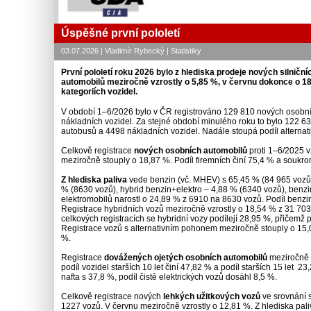
Úspěšné první pololetí
03.07.2026 | Vladimír Rybecký | Statistiky
První pololetí roku 2026 bylo z hlediska prodeje nových silničn
automobilů meziročně vzrostly o 5,85 %, v červnu dokonce o 18,
kategoriích vozidel.
V období 1–6/2026 bylo v ČR registrováno 129 810 nových osobní
nákladních vozidel. Za stejné období minulého roku to bylo 122 
autobusů a 4498 nákladních vozidel. Nadále stoupá podíl alternat
Celkově registrace
nových osobních automobilů
proti 1–6/2025 v
meziročně stouply o 18,87 %. Podíl firemních činí 75,4 % a soukr
Z hlediska paliva
vede benzin (vč. MHEV) s 65,45 % (84 965 vozů),
% (8630 vozů), hybrid benzin+elektro – 4,88 % (6340 vozů), benzi
elektromobilů narostl o 24,89 % z 6910 na 8630 vozů. Podíl benzin
Registrace hybridních vozů meziročně vzrostly o 18,54 % z 31 703
celkových registracích se hybridní vozy podílejí 28,95 %, přičemž 
Registrace vozů s alternativním pohonem meziročně stouply o 15,
%.
Registrace
dovážených ojetých osobních automobilů
meziročně v
podíl vozidel starších 10 let činí 47,82 % a podíl starších 15 let 2
nafta s 37,8 %, podíl čistě elektrických vozů dosáhl 8,5 %.
Celkově registrace nových
lehkých užitkových vozů
ve srovnání s
1227 vozů. V červnu meziročně vzrostly o 12,81 %. Z hlediska pali