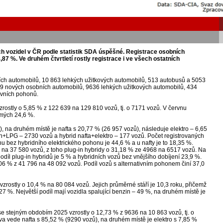
ích vozidel v ČR podle statistik SDA úspěšné. Registrace osobních
87 %. Ve druhém čtvrtletí rostly registrace i ve všech ostatních
ch automobilů, 10 863 lehkých užitkových automobilů, 513 autobusů a 5053
639 nových osobních automobilů, 9636 lehkých užitkových automobilů, 434
ivních pohonů.
zrostly o 5,85 % z 122 639 na 129 810 vozů, tj. o 7171 vozů. V červnu
omých 24,6 %.
 na druhém místě je nafta s 20,77 % (26 957 vozů), následuje elektro – 6,65
n+LPG – 2730 vozů a hybrid nafta+elektro – 177 vozů. Počet registrovaných
u bez hybridního elektrického pohonu je 44,6 % a u nafty je to 18,35 %.
 na 37 580 vozů, z toho plug-in hybridy o 31,18 % ze 4968 na 6517 vozů. Na
podíl plug-in hybridů je 5 % a hybridních vozů bez vnějšího dobíjení 23,9 %.
06 % z 41 796 na 48 092 vozů. Podíl vozů s alternativním pohonem činí 37,0
zrostly o 10,4 % na 80 084 vozů. Jejich průměrné stáří je 10,3 roku, přičemž
3,27 %. Největší podíl mají vozidla spalující benzin – 49 %, na druhém místě je
e stejným obdobím 2025 vzrostly o 12,73 % z 9636 na 10 863 vozů, tj. o
va vede nafta s 85,52 % (9290 vozů), na druhém místě je elektro s 7,85 %