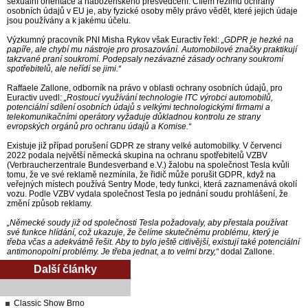
sexuální orientace a náboženského přesvědčení. Cílem režimu ochrany
osobních údajů v EU je, aby fyzické osoby měly právo vědět, které jejich údaje
jsou používány a k jakému účelu.
Výzkumný pracovník PNI Misha Rykov však Euractiv řekl:
„GDPR je hezké na
papíře, ale chybí mu nástroje pro prosazování. Automobilové značky praktikují
takzvané praní soukromí. Podepsaly nezávazné zásady ochrany soukromí
spotřebitelů, ale neřídí se jimi.“
Raffaele Zallone, odborník na právo v oblasti ochrany osobních údajů, pro
Euractiv uvedl:
„Rostoucí využívání technologie ITC výrobci automobilů,
potenciální sdílení osobních údajů s velkými technologickými firmami a
telekomunikačními operátory vyžaduje důkladnou kontrolu ze strany
evropských orgánů pro ochranu údajů a Komise.“
Existuje již případ porušení GDPR ze strany velké automobilky. V červenci
2022 podala největší německá skupina na ochranu spotřebitelů VZBV
(Verbraucherzentrale Bundesverband e.V.) žalobu na společnost Tesla kvůli
tomu, že ve své reklamě nezmínila, že řidič může porušit GDPR, když na
veřejných místech používá Sentry Mode, tedy funkci, která zaznamenává okolí
vozu. Podle VZBV vydala společnost Tesla po jednání soudu prohlášení, že
změní způsob reklamy.
„Německé soudy již od společnosti Tesla požadovaly, aby přestala používat
své funkce hlídání, což ukazuje, že čelíme skutečnému problému, který je
třeba včas a adekvátně řešit. Aby to bylo ještě citlivější, existují také potenciální
antimonopolní problémy. Je třeba jednat, a to velmi brzy,“
dodal Zallone.
Další články
Classic Show Brno