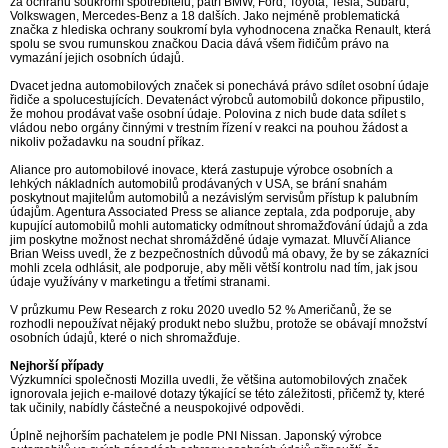
za ochranu soukromí spotřebitelů, patří BMW, Ford, Toyota, Tesla, Subaru,
Volkswagen, Mercedes-Benz a 18 dalších. Jako nejméně problematická
značka z hlediska ochrany soukromí byla vyhodnocena značka Renault, která
spolu se svou rumunskou značkou Dacia dává všem řidičům právo na
vymazání jejich osobních údajů.
Dvacet jedna automobilových značek si ponechává právo sdílet osobní údaje
řidiče a spolucestujících. Devatenáct výrobců automobilů dokonce připustilo,
že mohou prodávat vaše osobní údaje. Polovina z nich bude data sdílet s
vládou nebo orgány činnými v trestním řízení v reakci na pouhou žádost a
nikoliv požadavku na soudní příkaz.
Aliance pro automobilové inovace, která zastupuje výrobce osobních a
lehkých nákladních automobilů prodávaných v USA, se brání snahám
poskytnout majitelům automobilů a nezávislým servisům přístup k palubním
údajům. Agentura Associated Press se aliance zeptala, zda podporuje, aby
kupující automobilů mohli automaticky odmítnout shromažďování údajů a zda
jim poskytne možnost nechat shromážděné údaje vymazat. Mluvčí Aliance
Brian Weiss uvedl, že z bezpečnostních důvodů má obavy, že by se zákazníci
mohli zcela odhlásit, ale podporuje, aby měli větší kontrolu nad tím, jak jsou
údaje využívány v marketingu a třetími stranami.
V průzkumu Pew Research z roku 2020 uvedlo 52 % Američanů, že se
rozhodli nepoužívat nějaký produkt nebo službu, protože se obávají množství
osobních údajů, které o nich shromažďuje.
Nejhorší případ
y
Výzkumníci společnosti Mozilla uvedli, že většina automobilových značek
ignorovala jejich e-mailové dotazy týkající se této záležitosti, přičemž ty, které
tak učinily, nabídly částečné a neuspokojivé odpovědi.
Úplně nejhorším pachatelem je podle PNI Nissan. Japonský výrobce