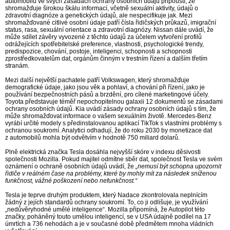
automobilů ve svých zásadách ochrany osobních údajů připouští, že
shromažďuje širokou škálu informací, včetně sexuální aktivity, údajů o
zdravotní diagnóze a genetických údajů, ale nespecifikuje jak. Mezi
shromažďované citlivé osobní údaje patří čísla řidičských průkazů, imigrační
status, rasa, sexuální orientace a zdravotní diagnózy. Nissan dále uvádí, že
může sdílet závěry vyvozené z těchto údajů za účelem vytvoření profilů
odrážejících spotřebitelské preference, vlastnosti, psychologické trendy,
predispozice, chování, postoje, inteligenci, schopnosti a schopnosti
zprostředkovatelům dat, orgánům činným v trestním řízení a dalším třetím
stranám.
Mezi další největší pachatele patří Volkswagen, který shromažďuje
demografické údaje, jako jsou věk a pohlaví, a chování při řízení, jako je
používání bezpečnostních pásů a brzdění, pro cílené marketingové účely.
Toyota představuje téměř nepochopitelnou galaxii 12 dokumentů se zásadami
ochrany osobních údajů. Kia uvádí zásady ochrany osobních údajů s tím, že
může shromažďovat informace o vašem sexuálním životě. Mercedes-Benz
vyrábí určité modely s předinstalovanou aplikací TikTok s vlastními problémy s
ochranou soukromí. Analytici odhadují, že do roku 2030 by monetizace dat
z automobilů mohla být odvětvím v hodnotě 750 miliard dolarů.
Plně elektrická značka Tesla dosáhla nejvyšší skóre v indexu děsivosti
společnosti Mozilla. Pokud majitel odmítne sběr dat, společnost Tesla ve svém
oznámení o ochraně osobních údajů uvádí, že
„nemusí být schopna upozornit
řidiče v reálném čase na problémy, které by mohly mít za následek sníženou
funkčnost, vážné poškození nebo nefunkčnost.“
Tesla je teprve druhým produktem, který Nadace zkontrolovala neplnícím
žádný z jejích standardů ochrany soukromí. To, co ji odlišuje, je využívání
„nedůvěryhodné umělé inteligence“. Mozilla připomíná, že Autopilot této
značky, poháněný touto umělou inteligencí, se v USA údajně podílel na 17
úmrtích a 736 nehodách a je v současné době předmětem mnoha vládních