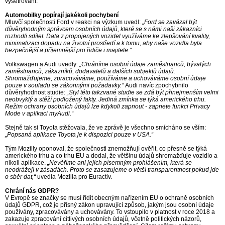
vyšetřování.
Automobilky popírají jakékoli pochybení
Mluvčí společnosti Ford v reakci na výzkum uvedl:
„Ford se zavázal být
důvěryhodným správcem osobních údajů, které se s námi naši zákazníci
rozhodli sdílet. Data z propojených vozidel využíváme ke zlepšování kvality,
minimalizaci dopadu na životní prostředí a k tomu, aby naše vozidla byla
bezpečnější a příjemnější pro řidiče i majitele.“
Volkswagen a Audi uvedly:
„Chráníme osobní údaje zaměstnanců, bývalých
zaměstnanců, zákazníků, dodavatelů a dalších subjektů údajů.
Shromažďujeme, zpracováváme, používáme a uchováváme osobní údaje
pouze v souladu se zákonnými požadavky.“
Audi navíc zpochybnilo
důvěryhodnost studie:
„Styl této takzvané studie se zdá být přinejmenším velmi
neobvyklý a stěží podložený fakty. Jediná zmínka se týká amerického trhu.
Režim ochrany osobních údajů lze kdykoli zapnout - zapnete funkci Privacy
Mode v aplikaci myAudi.“
Stejně tak si Toyota stěžovala, že ve zprávě je všechno smícháno se vším:
„Popsaná aplikace Toyota je k dispozici pouze v USA.“
Tým Mozilly oponoval, že společnosti znemožňují ověřit, co přesně se týká
amerického trhu a co trhu EU a dodal, že většinu údajů shromažďuje vozidlo a
nikoli aplikace.
„Nevěříme ani jejich písemným prohlášením, která se
neodrážejí v zásadách. Proto se zasazujeme o větší transparentnost pokud jde
o sběr dat,“
uvedla Mozilla pro Euractiv.
Chrání nás GDPR?
V Evropě se značky se musí řídit obecným nařízením EU o ochraně osobních
údajů GDPR, což je přísný zákon upravující způsob, jakým jsou osobní údaje
používány, zpracovávány a uchovávány. To vstoupilo v platnost v roce 2018 a
zakazuje zpracování citlivých osobních údajů, včetně politických názorů,