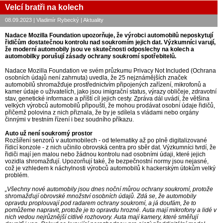
Velcí bratři na kolech
08.09.2023 | Vladimír Rybecký | Aktuality
Nadace Mozilla Foundation upozorňuje, že výrobci automobilů neposkytují
řidičům dostatečnou kontrolu nad soukromím jejich dat. Výzkumníci varují,
že moderní automobily jsou ve skutečnosti odposlechy na kolech a
automobilky porušují zásady ochrany soukromí spotřebitelů.
Nadace Mozilla Foundation ve svém průzkumu Privacy Not Included (Ochrana
osobních údajů není zahrnuta) uvedla, že 25 nejznámějších značek
automobilů shromažďuje prostřednictvím připojených zařízení, mikrofonů a
kamer údaje o uživatelích, jako jsou imigrační status, výrazy obličeje, zdravotní
stav, genetické informace a příští cíl jejich cesty. Zpráva dál uvádí, že většina
velkých výrobců automobilů připouští, že mohou prodávat osobní údaje řidičů,
přičemž polovina z nich přiznala, že by je sdílela s vládami nebo orgány
činnými v trestním řízení i bez soudního příkazu.
Auto už není soukromý prostor
Rozšíření senzorů v automobilech - od telematiky až po plně digitalizované
řídicí konzole - z nich učinilo obrovská centra pro sběr dat. Výzkumníci tvrdí, že
řidiči mají jen malou nebo žádnou kontrolu nad osobními údaji, které jejich
vozidla shromažďují. Upozorňují také, že bezpečnostní normy jsou nejasné,
což je vzhledem k náchylnosti výrobců automobilů k hackerským útokům velký
problém.
„Všechny nové automobily jsou dnes noční můrou ochrany soukromí, protože
shromažďují obrovské množství osobních údajů. Zdá se, že automobily
opravdu proplouvají pod radarem ochrany soukromí, a já doufám, že to
pomůžeme napravit, protože je to opravdu hrozné. Auta mají mikrofony a lidé v
nich vedou nejrůznější citlivé rozhovory. Auta mají kamery, které směřují