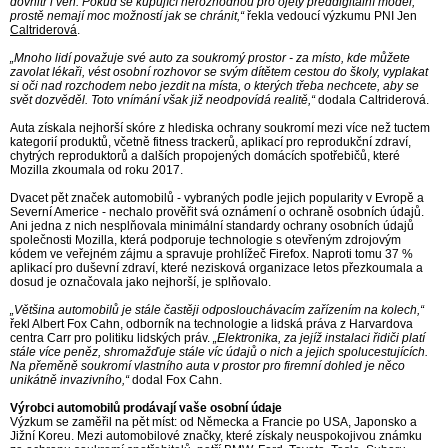
dovnitř i ven. Pokud se kupující nerozhodnou pro ojetý předdigitální model,
prostě nemají moc možností jak se chránit,“
řekla vedoucí výzkumu PNI Jen
Caltriderová
.
„Mnoho lidí považuje své auto za soukromý prostor - za místo, kde můžete
zavolat lékaři, vést osobní rozhovor se svým dítětem cestou do školy, vyplakat
si oči nad rozchodem nebo jezdit na místa, o kterých třeba nechcete, aby se
svět dozvěděl. Toto vnímání však již neodpovídá realitě,“
dodala Caltriderová.
Auta získala nejhorší skóre z hlediska ochrany soukromí mezi více než tuctem
kategorií produktů, včetně fitness trackerů, aplikací pro reprodukční zdraví,
chytrých reproduktorů a dalších propojených domácích spotřebičů, které
Mozilla zkoumala od roku 2017.
Dvacet pět značek automobilů - vybraných podle jejich popularity v Evropě a
Severní Americe - nechalo prověřit svá oznámení o ochraně osobních údajů.
Ani jedna z nich nesplňovala minimální standardy ochrany osobních údajů
společnosti Mozilla, která podporuje technologie s otevřeným zdrojovým
kódem ve veřejném zájmu a spravuje prohlížeč Firefox. Naproti tomu 37 %
aplikací pro duševní zdraví, které nezisková organizace letos přezkoumala a
dosud je označovala jako nejhorší, je splňovalo.
„Většina automobilů je stále častěji odposlouchávacím zařízením na kolech,“
řekl Albert Fox Cahn, odborník na technologie a lidská práva z Harvardova
centra Carr pro politiku lidských práv.
„Elektronika, za jejíž instalaci řidiči platí
stále více peněz, shromažďuje stále víc údajů o nich a jejich spolucestujících.
Na přeměně soukromí vlastního auta v prostor pro firemní dohled je něco
unikátně invazivního,“
dodal Fox Cahn.
Výrobci automobilů prodávají vaše osobní údaje
Výzkum se zaměřil na pět míst: od Německa a Francie po USA, Japonsko a
Jižní Koreu. Mezi automobilové značky, které získaly neuspokojivou známku