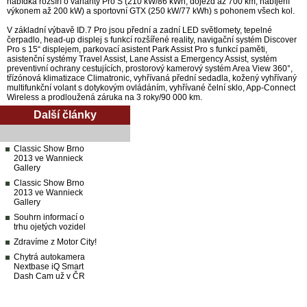
nabídka rozšíří o varianty Pro S (210 kW/86 kWh, dojezd až 700 km, nabíjení
výkonem až 200 kW) a sportovní GTX (250 kW/77 kWh) s pohonem všech kol.
V základní výbavě ID.7 Pro jsou přední a zadní LED světlomety, tepelné
čerpadlo, head-up displej s funkcí rozšířené reality, navigační systém Discover
Pro s 15“ displejem, parkovací asistent Park Assist Pro s funkcí paměti,
asistenční systémy Travel Assist, Lane Assist a Emergency Assist, systém
preventivní ochrany cestujících, prostorový kamerový systém Area View 360°,
třízónová klimatizace Climatronic, vyhřívaná přední sedadla, kožený vyhřívaný
multifunkční volant s dotykovým ovládáním, vyhřívané čelní sklo, App-Connect
Wireless a prodloužená záruka na 3 roky/90 000 km.
Další články
Classic Show Brno
2013 ve Wannieck
Gallery
Classic Show Brno
2013 ve Wannieck
Gallery
Souhrn informací o
trhu ojetých vozidel
Zdravíme z Motor City!
Chytrá autokamera
Nextbase iQ Smart
Dash Cam už v ČR