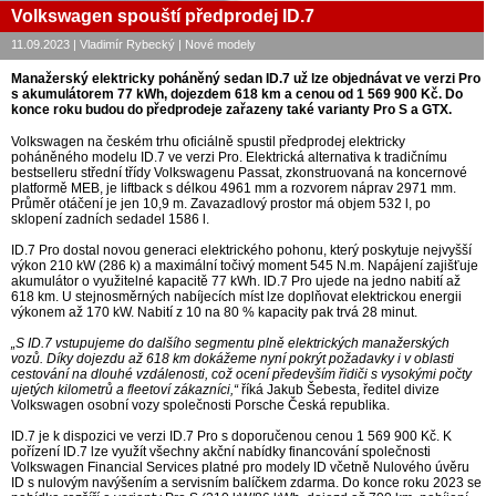
Volkswagen spouští předprodej ID.7
11.09.2023 | Vladimír Rybecký | Nové modely
Manažerský elektricky poháněný sedan ID.7 už lze objednávat ve verzi Pro
s akumulátorem 77 kWh, dojezdem 618 km a cenou od 1 569 900 Kč. Do
konce roku budou do předprodeje zařazeny také varianty Pro S a GTX.
Volkswagen na českém trhu oficiálně spustil předprodej elektricky
poháněného modelu ID.7 ve verzi Pro. Elektrická alternativa k tradičnímu
bestselleru střední třídy Volkswagenu Passat, zkonstruovaná na koncernové
platformě MEB, je liftback s délkou 4961 mm a rozvorem náprav 2971 mm.
Průměr otáčení je jen 10,9 m. Zavazadlový prostor má objem 532 l, po
sklopení zadních sedadel 1586 l.
ID.7 Pro dostal novou generaci elektrického pohonu, který poskytuje nejvyšší
výkon 210 kW (286 k) a maximální točivý moment 545 N.m. Napájení zajišťuje
akumulátor o využitelné kapacitě 77 kWh. ID.7 Pro ujede na jedno nabití až
618 km. U stejnosměrných nabíjecích míst lze doplňovat elektrickou energii
výkonem až 170 kW. Nabití z 10 na 80 % kapacity pak trvá 28 minut.
„S ID.7 vstupujeme do dalšího segmentu plně elektrických manažerských
vozů. Díky dojezdu až 618 km dokážeme nyní pokrýt požadavky i v oblasti
cestování na dlouhé vzdálenosti, což ocení především řidiči s vysokými počty
ujetých kilometrů a fleetoví zákazníci,“
říká Jakub Šebesta, ředitel divize
Volkswagen osobní vozy společnosti Porsche Česká republika.
ID.7 je k dispozici ve verzi ID.7 Pro s doporučenou cenou 1 569 900 Kč. K
pořízení ID.7 lze využít všechny akční nabídky financování společnosti
Volkswagen Financial Services platné pro modely ID včetně Nulového úvěru
ID s nulovým navýšením a servisním balíčkem zdarma. Do konce roku 2023 se