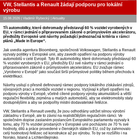
VW, Stellantis a Renault žádají podporu pro lokální
výrobu
15.06.2026 | Vladimír Rybecký | Aktuality
Tři automobilky, které dohromady představují 60 % vozidel vyrobených v
EU, v rámci jednání o připravovaném zákoně o průmyslovém akcelerátoru,
předložily Evropské unii návrhy požadující jednoznačná kritéria v rámci
plánů „Made in Europe“.
Jak uvedla agentura Bloomberg, společnosti Volkswagen, Stellantis a Renault
vyzvaly politiky v Evropské unii, aby zavedli opatření na podporu výroby
automobilů v celé Evropě. Tyto tři automobilky, které dohromady představují 60
% vozidel vyrobených v EU, předložily EU své návrhy v rámci jednání o
připravovaném zákoně o průmyslovém akcelerátoru. EU zvažuje rámec
„Vyrobeno v Evropě“ jako součást širší průmyslové politiky během přechodu k
elektrifikaci.
Návrhy usilují o přesně definovaný rámec podpory lokálního získávání zdrojů,
vývojových prací a montáže vozidel v regionu. Vyzývají k přijetí opatření na
podporu výroby v Evropě, včetně cílené podpory výroby akumulátorů a větší
regulační flexibility, zejména u malých automobilů, aby se elektromobily staly
dostupnějšími a aby se podpořily místní dodavatelské řetězce.
VW, Stellantis a Renault uvedly, že jsou odhodlány udržet silnou výrobní
základnu v Evropě, ale to závisí na realističtějším regulačním rámci. Ve
společném dopise zaslaném poslancům Evropského parlamentu vyzvaly k
tomu, aby 70 % vozidel prodaných v Evropské unii pocházelo ze 70 % své
hodnoty, dílů a práce provedené v členských státech EU, což by zahrnovalo
celý hodnotový řetězec od konstrukce až po výrobu. To by se rozšířilo i na
Norsko, Island a Lichtenštejnsko.