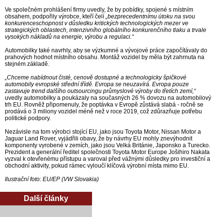
Ve společném prohlášení firmy uvedly, že by pobídky, spojené s místním
obsahem, podpořily výrobce, kteří čelí
„bezprecedentnímu útoku na svou
konkurenceschopnost v důsledku kritických technologických mezer ve
strategických oblastech, intenzivního globálního konkurenčního tlaku a trvale
vysokých nákladů na energie, výrobu a regulaci.“
Automobilky také navrhly, aby se výzkumné a vývojové práce započítávaly do
prahových hodnot místního obsahu. Montáž vozidel by měla být zahrnuta na
stejném základě.
„Chceme nabídnout čisté, cenově dostupné a technologicky špičkové
automobily evropské střední třídě. Evropa se neuzavírá. Evropa pouze
zastavuje trend dalšího outsourcingu průmyslové výroby do třetích zemí,“
uvedly automobilky a poukázaly na současných 26 % dovozu na automobilový
trh EU. Rovněž připomenuly, že poptávka v Evropě zůstává slabá - ročně se
prodává o 3 miliony vozidel méně než v roce 2019, což zdůrazňuje potřebu
politické podpory.
Nezávisle na tom výrobci stojící EU, jako jsou Toyota Motor, Nissan Motor a
Jaguar Land Rover, vyjádřili obavy, že by návrhy EU mohly znevýhodnit
komponenty vyrobené v zemích, jako jsou Velká Británie, Japonsko a Turecko.
Prezident a generální ředitel společnosti Toyota Motor Europe Jošihiro Nakata
vyzval k otevřenému přístupu a varoval před vážnými důsledky pro investiční a
obchodní aktivity, pokud rámec vyloučí klíčová výrobní místa mimo EU.
Ilustrační foto: EU/EP (VW Slovakia)
Další články