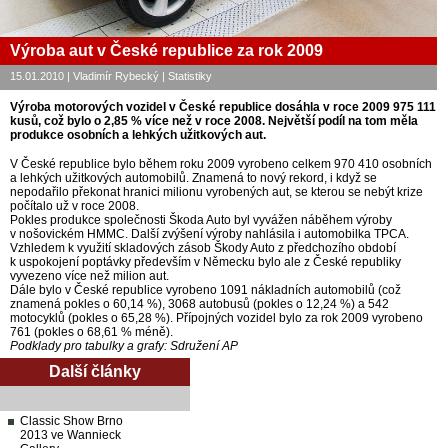
Výroba aut v České republice za rok 2009
15.01.2010 | Vladimír Rybecký | Statistiky
Výroba motorových vozidel v České republice dosáhla v roce 2009 975 111
kusů, což bylo o 2,85 % více než v roce 2008. Největší podíl na tom měla
produkce osobních a lehkých užitkových aut.
V České republice bylo během roku 2009 vyrobeno celkem 970 410 osobních
a lehkých užitkových automobilů. Znamená to nový rekord, i když se
nepodařilo překonat hranici milionu vyrobených aut, se kterou se nebýt krize
počítalo už v roce 2008.
Pokles produkce společnosti Škoda Auto byl vyvážen náběhem výroby
v nošovickém HMMC. Další zvýšení výroby nahlásila i automobilka TPCA.
Vzhledem k využití skladových zásob Škody Auto z předchozího období
k uspokojení poptávky především v Německu bylo ale z České republiky
vyvezeno více než milion aut.
Dále bylo v České republice vyrobeno 1091 nákladních automobilů (což
znamená pokles o 60,14 %), 3068 autobusů (pokles o 12,24 %) a 542
motocyklů (pokles o 65,28 %). Přípojných vozidel bylo za rok 2009 vyrobeno
761 (pokles o 68,61 % méně).
Podklady pro tabulky a grafy: Sdružení AP
Další články
Classic Show Brno
2013 ve Wannieck