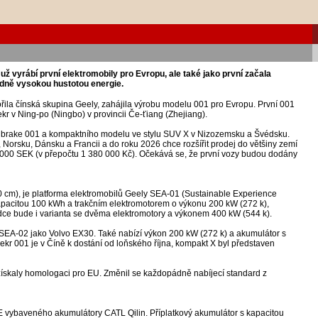
ž vyrábí první elektromobily pro Evropu, ale také jako první začala
dně vysokou hustotou energie.
řila čínská skupina Geely, zahájila výrobu modelu 001 pro Evropu. První 001
kr v Ning-po (Ningbo) v provincii Če-ťiang (Zhejiang).
g brake 001 a kompaktního modelu ve stylu SUV X v Nizozemsku a Švédsku.
Norsku, Dánsku a Francii a do roku 2026 chce rozšířit prodej do většiny zemí
 000 SEK (v přepočtu 1 380 000 Kč). Očekává se, že první vozy budou dodány
cm), je platforma elektromobilů Geely SEA-01 (Sustainable Experience
kapacitou 100 kWh a trakčním elektromotorem o výkonu 200 kW (272 k),
dce bude i varianta se dvěma elektromotory a výkonem 400 kW (544 k).
y SEA-02 jako Volvo EX30. Také nabízí výkon 200 kW (272 k) a akumulátor s
 001 je v Číně k dostání od loňského října, kompakt X byl představen
získaly homologaci pro EU. Změnil se každopádně nabíjecí standard z
 vybaveného akumulátory CATL Qilin. Příplatkový akumulátor s kapacitou