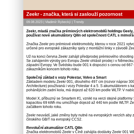
Zeekr - značka, která si zaslouží pozornost
09.08.2023 | Vladimír Rybecký | Trendy
Zeekr, mladá značka prémiových elektromobilů holdingu Geely, u
používat nové akumulátory Qilin od společnosti CATL s mimořá
Značka Zeekr pro prémiové elektromobily, kterou v roce 2021 vytvo
určené pro evropské zákazníky sjely z montážní linky v závodě Zee
Už na konci června Zeekr zahájil předprodej prémiového shootin
Se zahájením výroby pro Evropu Zeekr ohlásil prodej i v Německu, 
západní Evropy. Ve Švédsku bude 001 k dispozici s cenou od 667
zákazníkům koncem tohoto roku.
Společný základ s vozy Polestar, Volvo a Smart
Základem modelu Zeekr 001, dlouhého 497 cm (rozvor náprav 300 
Architecture) používaná i vozy Polestar 4 a 5. S akumulátorem s 
pohánějícím zadní kola, má dojezd až 620 km podle WLTP. V nabí
Model X, příbuzný se Smartem #1, vznikl na verzi stejné platform
kapacitou 69 kWh mu umožňuje dojezd až 440 km podle WLTP. Zeekr
začátkem tohoto roku.
Zeekr neuvádí, jaké změny byly nutné na evropských verzích aby 
čínského GB/T na evropský CCS2.
Revoluční akumulátor CATL Qilin
Značka elektromobilů Zeekr v Číně zahájila dodávky Zeekr 001 WE