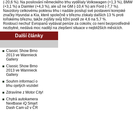
(-20,6 %). Na posilování německého trhu vydělaly Volkswagen (+1,3 %), BMW
(+3,1 %) a Daimler (+4,3 %), ale už ne GM (-10,4 %) ani Ford (-7,7 %).
Navzdory celkovému poklesu trhu i nadále posilují své postavení korejské
značky Hyundai a Kia, které společně v březnu získaly dalších 13 % proti
loňskému březnu, takže zvýšily svůj tržní podíl ze 4,6 na 5,7 %.
Rostoucí nechuť Evropanů vydávat peníze za cokoliv, co není bezprostředně
nezbytné, nedává moc nadějí na zlepšení situace v nejbližších měsících.
Další články
Classic Show Brno
2013 ve Wannieck
Gallery
Classic Show Brno
2013 ve Wannieck
Gallery
Souhrn informací o
trhu ojetých vozidel
Zdravíme z Motor City!
Chytrá autokamera
Nextbase iQ Smart
Dash Cam už v ČR