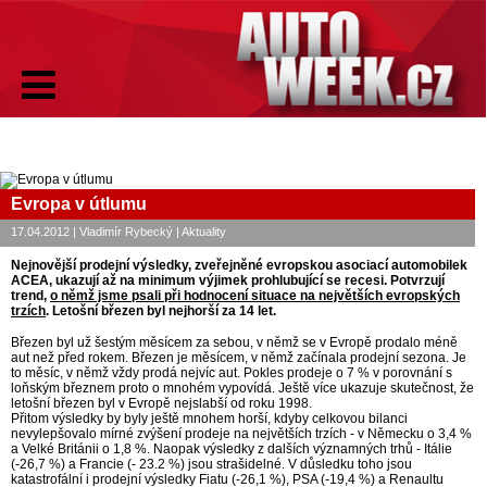
Evropa v útlumu
17.04.2012 | Vladimír Rybecký | Aktuality
Nejnovější prodejní výsledky, zveřejněné evropskou asociací automobilek
ACEA, ukazují až na minimum výjimek prohlubující se recesi. Potvrzují
trend,
o němž jsme psali při hodnocení situace na největších evropských
trzích
. Letošní březen byl nejhorší za 14 let.
Březen byl už šestým měsícem za sebou, v němž se v Evropě prodalo méně
aut než před rokem. Březen je měsícem, v němž začínala prodejní sezona. Je
to měsíc, v němž vždy prodá nejvíc aut. Pokles prodeje o 7 % v porovnání s
loňským březnem proto o mnohém vypovídá. Ještě více ukazuje skutečnost, že
letošní březen byl v Evropě nejslabší od roku 1998.
Přitom výsledky by byly ještě mnohem horší, kdyby celkovou bilanci
nevylepšovalo mírné zvýšení prodeje na největších trzích - v Německu o 3,4 %
a Velké Británii o 1,8 %. Naopak výsledky z dalších významných trhů - Itálie
(-26,7 %) a Francie (- 23.2 %) jsou strašidelné. V důsledku toho jsou
katastrofální i prodejní výsledky Fiatu (-26,1 %), PSA (-19,4 %) a Renaultu