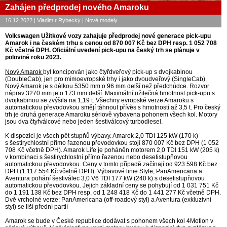
Zahájen předprodej nového Amaroku
16.12.2022 | Vladimír Rybecký | Nové modely
Volkswagen Užitkové vozy zahajuje předprodej nové generace pick-upu
Amarok i na českém trhu s cenou od 870 007 Kč bez DPH resp. 1 052 708
Kč včetně DPH. Oficiální uvedení pick-upu na český trh se plánuje v
polovině roku 2023.
Nový Amarok
byl koncipován jako čtyřdveřový pick-up s dvojkabinou
(DoubleCab), jen pro mimoevropské trhy i jako dvoudveřový (SingleCab).
Nový Amarok je s délkou 5350 mm o 96 mm delší než předchůdce. Rozvor
náprav 3270 mm je o 173 mm delší. Maximální užitečná hmotnost pick-upu s
dvojkabinou se zvýšila na 1,19 t. Všechny evropské verze Amaroku s
automatickou převodovkou smějí táhnout přívěs s hmotností až 3,5 t. Pro český
trh je druhá generace Amaroku sériově vybavena pohonem všech kol. Motory
jsou dva čtyřválcové nebo jeden šestiválcový turbodiesel.
K dispozici je všech pět stupňů výbavy. Amarok 2,0 TDI 125 kW (170 k)
s šestirychlostní přímo řazenou převodovkou stojí 870 007 Kč bez DPH (1 052
708 Kč včetně DPH). Amarok Life je poháněn motorem 2,0 TDI 151 kW (205 k)
v kombinaci s šestirychlostní přímo řazenou nebo desetistupňovou
automatickou převodovkou. Ceny v tomto případě začínají od 923 598 Kč bez
DPH (1 117 554 Kč včetně DPH). Výbavové linie Style, PanAmericana a
Aventura pohání šestiválec 3,0 V6 TDI 177 kW (240 k) s desetistupňovou
automatickou převodovkou. Jejich základní ceny se pohybují od 1 031 751 Kč
do 1 191 138 Kč bez DPH resp. od 1 248 418 Kč do 1 441 277 Kč včetně DPH.
Dvě vrcholné verze: PanAmericana (off-roadový styl) a Aventura (exkluzivní
styl) se liší přední partií
Amarok se bude v České republice dodávat s pohonem všech kol 4Motion v