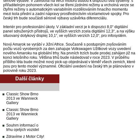
sériové výbavě. V závislosti na verzi motoru budou k dispozici dva systémy: s
přiřaditelným pohonem všech kol se třemi jízdními režimy a vrcholná verze se
čtyřmi režimy s automatickým variabilním rozdělováním hnacího momentu
mezi kola přední a zadní nápravy prostřednictvím vícelamelové spojky. Pro
český trh bude součástí sériové výbavy uzávěrka diferenciálu.
Interiér pro profesionální úkoly. V základní verzi je k dispozici 8,0“ digitální
panel sdružených přístrojů, ve vyšších verzích zcela digitální 12,3“, a na výšku
situovaný dotykový displej 10,1“, ve vyšších verzích 12,0“, pro infosystém.
Nový Amarok se vyrábí v Jižní Africe. Současně s postupným zvyšováním
počtu vozů vyrobených za den zahajuje Volkswagen Užitkové vozy uvedení
nového Amaroku na globální trhy. Na prvních trzích bude prodej zahájen již na
konci letošního roku. Většina trhů bude následovat v roce 2023. V průběhu
příštího léta bude možné nový pick-up objednávat v téměř všech zemích, které
jsou pro tento model významné. Oficiální uvedení na český trh je plánováno v
polovině roku 2023.
Další články
Classic Show Brno
2013 ve Wannieck
Gallery
Classic Show Brno
2013 ve Wannieck
Gallery
Souhrn informací o
trhu ojetých vozidel
Zdravíme z Motor City!