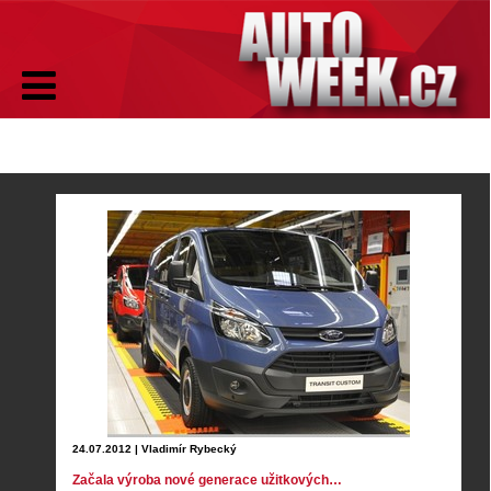
24.07.2012 | Vladimír Rybecký
Začala výroba nové generace užitkových…