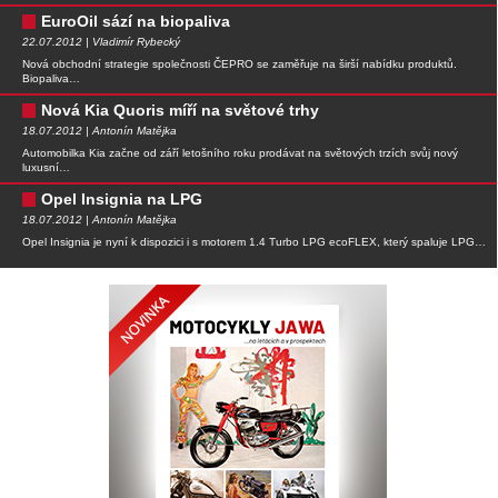
EuroOil sází na biopaliva
22.07.2012 | Vladimír Rybecký
Nová obchodní strategie společnosti ČEPRO se zaměřuje na širší nabídku produktů.
Biopaliva…
Nová Kia Quoris míří na světové trhy
18.07.2012 | Antonín Matějka
Automobilka Kia začne od září letošního roku prodávat na světových trzích svůj nový
luxusní…
Opel Insignia na LPG
18.07.2012 | Antonín Matějka
Opel Insignia je nyní k dispozici i s motorem 1.4 Turbo LPG ecoFLEX, který spaluje LPG…