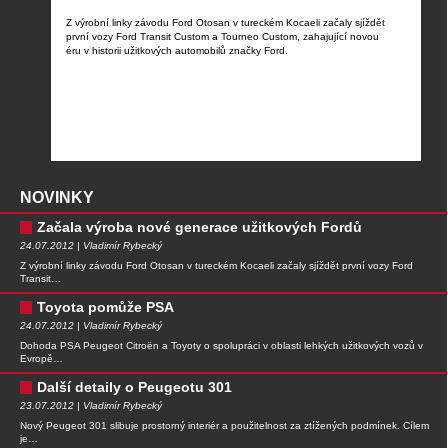
Z výrobní linky závodu Ford Otosan v tureckém Kocaeli začaly sjíždět
první vozy Ford Transit Custom a Tourneo Custom, zahajující novou
éru v historii užitkových automobilů značky Ford.
NOVINKY
Začala výroba nové generace užitkových Fordů
24.07.2012 | Vladimír Rybecký
Z výrobní linky závodu Ford Otosan v tureckém Kocaeli začaly sjíždět první vozy Ford
Transit…
Toyota pomůže PSA
24.07.2012 | Vladimír Rybecký
Dohoda PSA Peugeot Citroën a Toyoty o spolupráci v oblasti lehkých užitkových vozů v
Evropě…
Další detaily o Peugeotu 301
23.07.2012 | Vladimír Rybecký
Nový Peugeot 301 slibuje prostorný interiér a použitelnost za ztížených podmínek. Cílem
je…